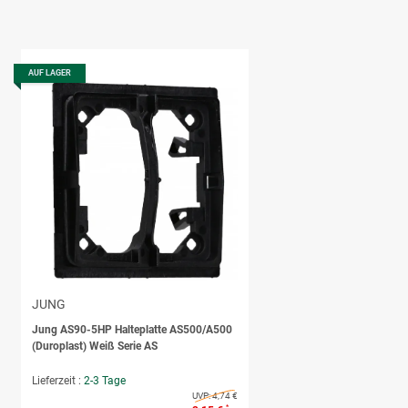
AUF LAGER
JUNG
Jung AS90-5HP Halteplatte AS500/A500
(Duroplast) Weiß Serie AS
Lieferzeit :
2-3 Tage
UVP:
4,74 €
*