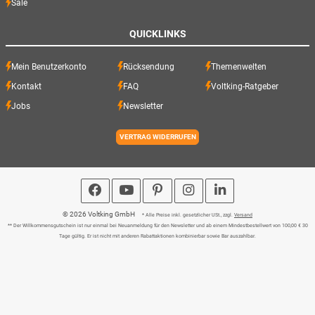
Sale
QUICKLINKS
Mein Benutzerkonto
Rücksendung
Themenwelten
Kontakt
FAQ
Voltking-Ratgeber
Jobs
Newsletter
VERTRAG WIDERRUFEN
© 2026 Voltking GmbH
* Alle Preise inkl. gesetzlicher USt., zzgl.
Versand
** Der Willkommensgutschein ist nur einmal bei Neuanmeldung für den Newsletter und ab einem Mindestbestellwert von 100,00 € 30
Tage gültig. Er ist nicht mit anderen Rabattaktionen kombinierbar sowie Bar auszahlbar.