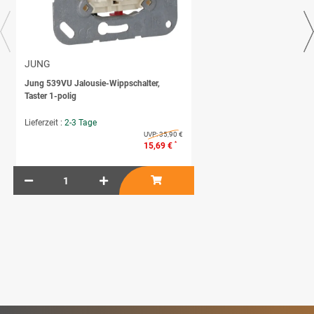
JUNG
Jung 539VU Jalousie-Wippschalter,
Taster 1-polig
Lieferzeit :
2-3 Tage
UVP:
35,90 €
*
15,69 €