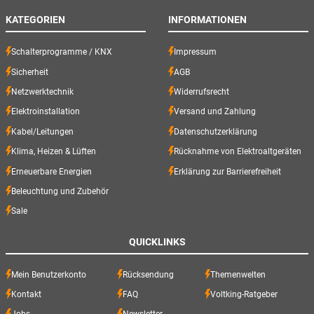
KATEGORIEN
INFORMATIONEN
Schalterprogramme / KNX
Impressum
Sicherheit
AGB
Netzwerktechnik
Widerrufsrecht
Elektroinstallation
Versand und Zahlung
Kabel/Leitungen
Datenschutzerklärung
Klima, Heizen & Lüften
Rücknahme von Elektroaltgeräten
Erneuerbare Energien
Erklärung zur Barrierefreiheit
Beleuchtung und Zubehör
Sale
QUICKLINKS
Mein Benutzerkonto
Rücksendung
Themenwelten
Kontakt
FAQ
Voltking-Ratgeber