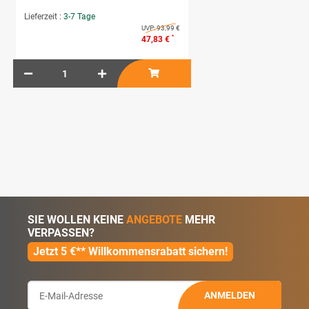
Lieferzeit :
3-7 Tage
UVP:
93,99 €
*
47,83 €
SIE WOLLEN KEINE
ANGEBOTE
MEHR
VERPASSEN?
Jetzt 5 €** Willkommensrabatt sichern!
ANMELDEN