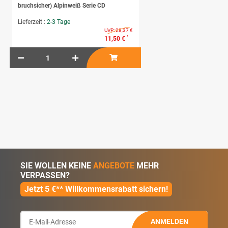
bruchsicher) Alpinweiß Serie CD
Lieferzeit :
2-3 Tage
UVP:
28,37 €
*
11,50 €
SIE WOLLEN KEINE
ANGEBOTE
MEHR
VERPASSEN?
Jetzt 5 €** Willkommensrabatt sichern!
ANMELDEN