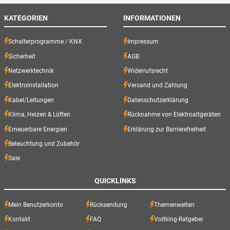
KATEGORIEN
INFORMATIONEN
Schalterprogramme / KNX
Impressum
Sicherheit
AGB
Netzwerktechnik
Widerrufsrecht
Elektroinstallation
Versand und Zahlung
Kabel/Leitungen
Datenschutzerklärung
Klima, Heizen & Lüften
Rücknahme von Elektroaltgeräten
Erneuerbare Energien
Erklärung zur Barrierefreiheit
Beleuchtung und Zubehör
Sale
QUICKLINKS
Mein Benutzerkonto
Rücksendung
Themenwelten
Kontakt
FAQ
Voltking-Ratgeber