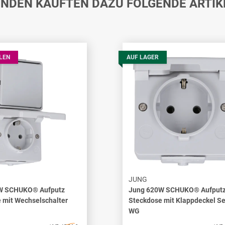
NDEN KAUFTEN DAZU FOLGENDE ARTIK
LEN
AUF LAGER
JUNG
W SCHUKO® Aufputz
Jung 620W SCHUKO® Aufput
 mit Wechselschalter
Steckdose mit Klappdeckel Se
WG