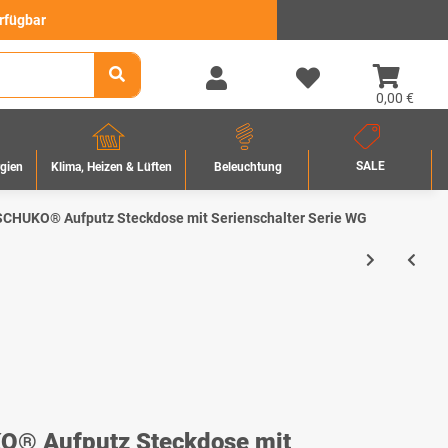
erfügbar
0,00 €
SALE
rgien
Beleuchtung
Klima, Heizen & Lüften
CHUKO® Aufputz Steckdose mit Serienschalter Serie WG
® Aufputz Steckdose mit