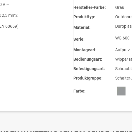
0 V ~
Hersteller-Farbe:
Grau
is 2,5 mm2
Produkttyp:
Outdoors
EN 60669)
Duroplas
Material:
WG 600
Serie:
Montageart:
Aufputz
Bedienungsart:
Wippe/Ta
Befestigungsart:
Schraubb
Produktgruppe:
Schalter
Farbe: