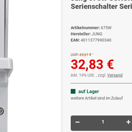
Serienschalter Ser
Artikelnummer:
675W
Hersteller:
JUNG
EAN:
4011377990340
UVP:
69,61 €
32,83 €
inkl. 19% USt. , zzgl.
Versand
auf Lager
weitere Artikel sind im Zulauf