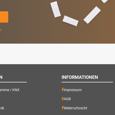
g
.
N
INFORMATIONEN
ramme / KNX
Impressum
AGB
nik
Widerrufsrecht