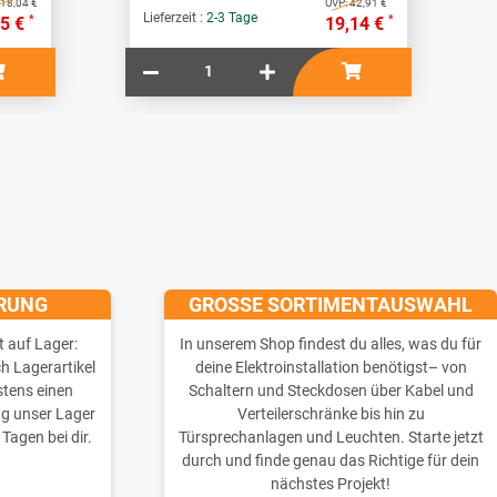
18,04 €
UVP:
42,91 €
Lieferzeit :
2-3 Tage
*
*
05 €
19,14 €
ERUNG
GROSSE SORTIMENTAUSWAHL
t auf Lager:
In unserem Shop findest du alles, was du für
ch Lagerartikel
deine Elektroinstallation benötigst– von
stens einen
Schaltern und Steckdosen über Kabel und
ng unser Lager
Verteilerschränke bis hin zu
 Tagen bei dir.
Türsprechanlagen und Leuchten. Starte jetzt
durch und finde genau das Richtige für dein
nächstes Projekt!