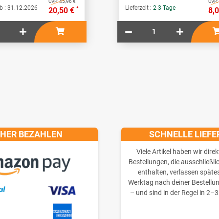
UVP:
45,96 €
UVP:
b :
31.12.2026
Lieferzeit :
2-3 Tage
*
20,50 €
8,
CHER BEZAHLEN
SCHNELLE LIEF
Viele Artikel haben wir direk
Bestellungen, die ausschließli
enthalten, verlassen späte
Werktag nach deiner Bestellu
– und sind in der Regel in 2–3