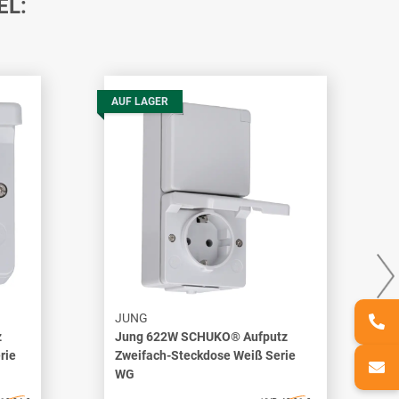
EL:
AUF LAGER
JUNG
z
Jung 622W SCHUKO® Aufputz
rie
Zweifach-Steckdose Weiß Serie
WG