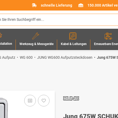
schnelle Lieferung
150.000 Artikel v
stallation
Werkzeug & Messgeräte
Erneuerbare Ene
Kabel & Leitungen
 Aufputz
WG 600
JUNG WG600 Aufputzsteckdosen
Jung 675W S
Jung 675W SCHUKO