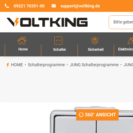
09221 70351-00
support@voltking.de
Home
Elektroin
Sicherheit
Schalter
HOME
Schalterprogramme
JUNG Schalterprogramme
JUNG
360° ANSICHT