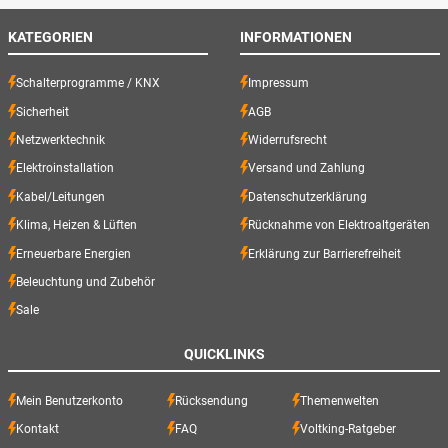
KATEGORIEN
INFORMATIONEN
Schalterprogramme / KNX
Impressum
Sicherheit
AGB
Netzwerktechnik
Widerrufsrecht
Elektroinstallation
Versand und Zahlung
Kabel/Leitungen
Datenschutzerklärung
Klima, Heizen & Lüften
Rücknahme von Elektroaltgeräten
Erneuerbare Energien
Erklärung zur Barrierefreiheit
Beleuchtung und Zubehör
Sale
QUICKLINKS
Mein Benutzerkonto
Rücksendung
Themenwelten
Kontakt
FAQ
Voltking-Ratgeber