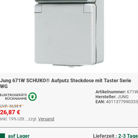
Jung 671W SCHUKO® Aufputz Steckdose mit Taster Serie
WG
Artikelnummer:
671W
Hersteller:
JUNG
EAN:
4011377990333
UVP:
56,98 €
26,87 €
inkl. 19% USt. , zzgl.
Versand
auf Lager
Lieferzeit :
2-3 Tage