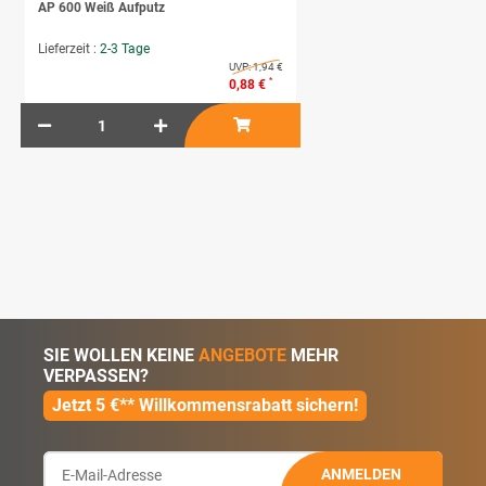
AP 600 Weiß Aufputz
Lieferzeit :
2-3 Tage
UVP:
1,94 €
*
0,88 €
SIE WOLLEN KEINE
ANGEBOTE
MEHR
VERPASSEN?
Jetzt 5 €** Willkommensrabatt sichern!
ANMELDEN