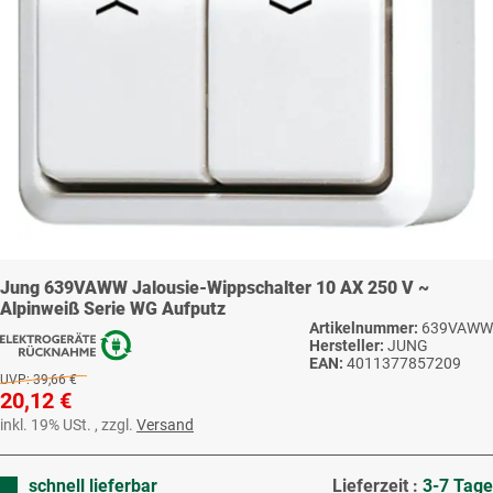
Jung 639VAWW Jalousie-Wippschalter 10 AX 250 V ~
Alpinweiß Serie WG Aufputz
Artikelnummer:
639VAWW
Hersteller:
JUNG
EAN:
4011377857209
UVP:
39,66 €
20,12 €
inkl. 19% USt. , zzgl.
Versand
schnell lieferbar
Lieferzeit :
3-7 Tage