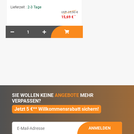
Lieferzeit :
2-3 Tage
UVP:
35,90 €
*
15,69 €
SIE WOLLEN KEINE
ANGEBOTE
MEHR
VERPASSEN?
Jetzt 5 €** Willkommensrabatt sichern!
ANMELDEN