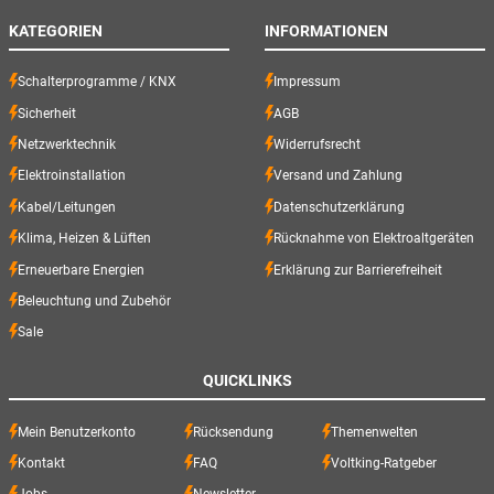
KATEGORIEN
INFORMATIONEN
Schalterprogramme / KNX
Impressum
Sicherheit
AGB
Netzwerktechnik
Widerrufsrecht
Elektroinstallation
Versand und Zahlung
Kabel/Leitungen
Datenschutzerklärung
Klima, Heizen & Lüften
Rücknahme von Elektroaltgeräten
Erneuerbare Energien
Erklärung zur Barrierefreiheit
Beleuchtung und Zubehör
Sale
QUICKLINKS
Mein Benutzerkonto
Rücksendung
Themenwelten
Kontakt
FAQ
Voltking-Ratgeber