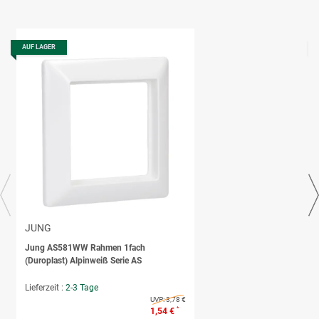
AUF LAGER
JUNG
Jung AS581WW Rahmen 1fach
(Duroplast) Alpinweiß Serie AS
Lieferzeit :
2-3 Tage
UVP:
3,78 €
*
1,54 €