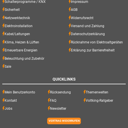
Schalterprogramme / KNX
Impressum
Sicherheit
AGB
Netzwerktechnik
Widerrufsrecht
Elektroinstallation
Versand und Zahlung
Kabel/Leitungen
Datenschutzerklärung
Klima, Heizen & Lüften
Rücknahme von Elektroaltgeräten
Erneuerbare Energien
Erklärung zur Barrierefreiheit
Beleuchtung und Zubehör
Sale
QUICKLINKS
Mein Benutzerkonto
Rücksendung
Themenwelten
Kontakt
FAQ
Voltking-Ratgeber
Jobs
Newsletter
VERTRAG WIDERRUFEN