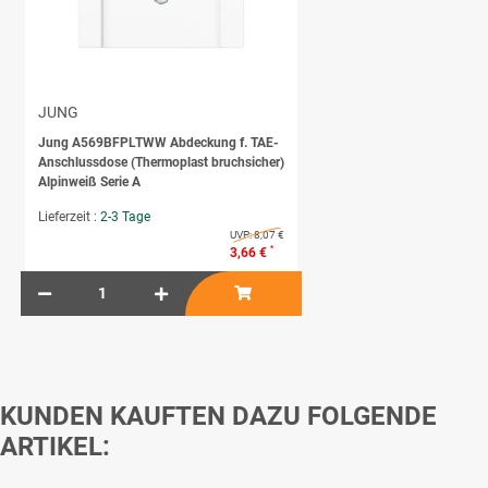
JUNG
Jung A569BFPLTWW Abdeckung f. TAE-
Anschlussdose (Thermoplast bruchsicher)
Alpinweiß Serie A
Lieferzeit :
2-3 Tage
UVP:
8,07 €
*
3,66 €
KUNDEN KAUFTEN DAZU FOLGENDE
ARTIKEL: