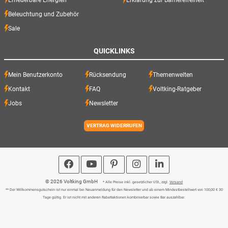
Beleuchtung und Zubehör
Sale
QUICKLINKS
Mein Benutzerkonto
Rücksendung
Themenwelten
Kontakt
FAQ
Voltking-Ratgeber
Jobs
Newsletter
VERTRAG WIDERRUFEN
© 2026 Voltking GmbH
* Alle Preise inkl. gesetzlicher USt., zzgl.
Versand
** Der Willkommensgutschein ist nur einmal bei Neuanmeldung für den Newsletter und ab einem Mindestbestellwert von 100,00 € 30
Tage gültig. Er ist nicht mit anderen Rabattaktionen kombinierbar sowie Bar auszahlbar.