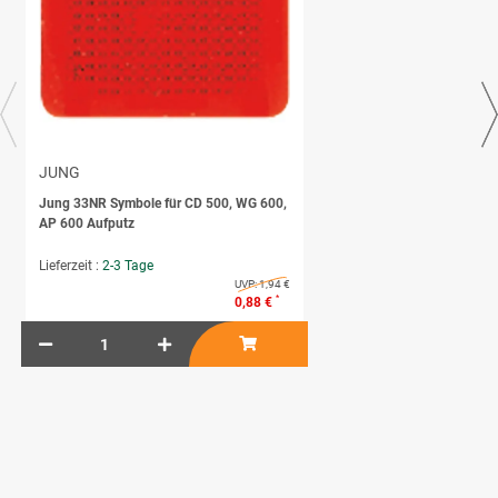
JUNG
Jung 33NR Symbole für CD 500, WG 600,
AP 600 Aufputz
Lieferzeit :
2-3 Tage
UVP:
1,94 €
*
0,88 €