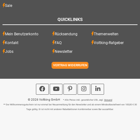
Sale
QUICKLINKS
Mein Benutzerkonto
Rücksendung
Themenwelten
Kontakt
FAQ
Voltking-Ratgeber
Jobs
Newsletter
VERTRAG WIDERRUFEN
© 2026 Voltking GmbH
* Alle Preise inkl. gesetzlicher USt., zzgl.
Versand
** Der Willkommensgutschein ist nur einmal bei Neuanmeldung für den Newsletter und ab einem Mindestbestellwert von 100,00 € 30
Tage gültig. Er ist nicht mit anderen Rabattaktionen kombinierbar sowie Bar auszahlbar.