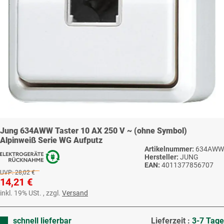
Jung 634AWW Taster 10 AX 250 V ~ (ohne Symbol)
Alpinweiß Serie WG Aufputz
Artikelnummer:
634AWW
Hersteller:
JUNG
EAN:
4011377856707
UVP:
28,02 €
14,21 €
inkl. 19% USt. , zzgl.
Versand
schnell lieferbar
Lieferzeit :
3-7 Tage