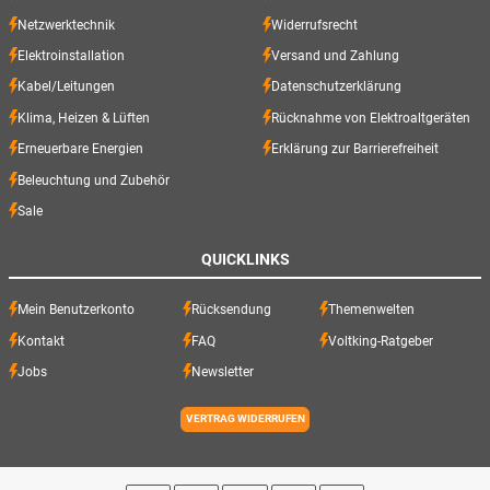
Netzwerktechnik
Widerrufsrecht
Elektroinstallation
Versand und Zahlung
Kabel/Leitungen
Datenschutzerklärung
Klima, Heizen & Lüften
Rücknahme von Elektroaltgeräten
Erneuerbare Energien
Erklärung zur Barrierefreiheit
Beleuchtung und Zubehör
Sale
QUICKLINKS
Mein Benutzerkonto
Rücksendung
Themenwelten
Kontakt
FAQ
Voltking-Ratgeber
Jobs
Newsletter
VERTRAG WIDERRUFEN