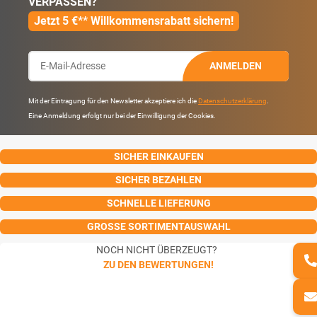
VERPASSEN?
Jetzt 5 €** Willkommensrabatt sichern!
ANMELDEN
Mit der Eintragung für den Newsletter akzeptiere ich die
Datenschutzerklärung
.
Eine Anmeldung erfolgt nur bei der Einwilligung der Cookies.
SICHER EINKAUFEN
SICHER BEZAHLEN
SCHNELLE LIEFERUNG
GROSSE SORTIMENTAUSWAHL
NOCH NICHT ÜBERZEUGT?
ZU DEN BEWERTUNGEN!