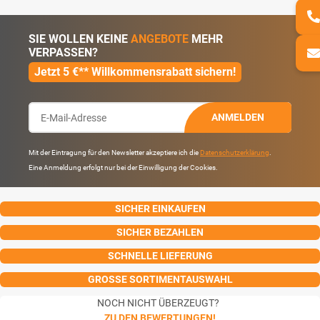
SIE WOLLEN KEINE
ANGEBOTE
MEHR
VERPASSEN?
Jetzt 5 €** Willkommensrabatt sichern!
ANMELDEN
Mit der Eintragung für den Newsletter akzeptiere ich die
Datenschutzerklärung
.
Eine Anmeldung erfolgt nur bei der Einwilligung der Cookies.
SICHER EINKAUFEN
SICHER BEZAHLEN
SCHNELLE LIEFERUNG
GROSSE SORTIMENTAUSWAHL
NOCH NICHT ÜBERZEUGT?
ZU DEN BEWERTUNGEN!