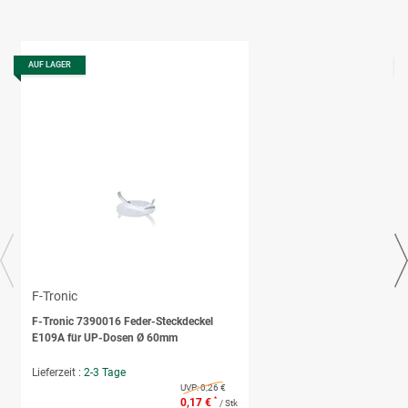
AUF LAGER
F-Tronic
F-Tronic 7390016 Feder-Steckdeckel
E109A für UP-Dosen Ø 60mm
Lieferzeit :
2-3 Tage
UVP:
0,26 €
*
0,17 €
/ Stk