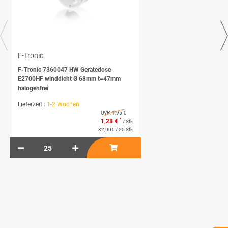
F-Tronic
F-Tronic 7360047 HW Gerätedose
E2700HF winddicht Ø 68mm t=47mm
halogenfrei
Lieferzeit :
1-2 Wochen
UVP:
1,95 €
*
1,28 €
/ Stk
32,00€ / 25 Stk