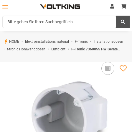
HOME
Elektroinstallationsmaterial
F-Tronic
Installationsdosen
f-tronic Hohlwanddosen
Luftdicht
F-Tronic 7360055 HW Gerätedose E5100HF Ø 68mm t=60mm winddicht halogenfrei