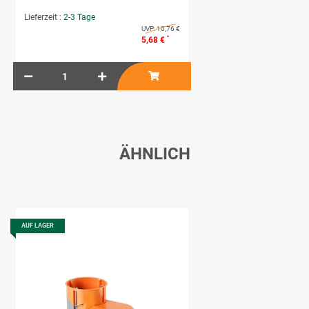
Lieferzeit :
2-3 Tage
UVP:
10,76 €
*
5,68 €
ÄHNLICH
AUF LAGER