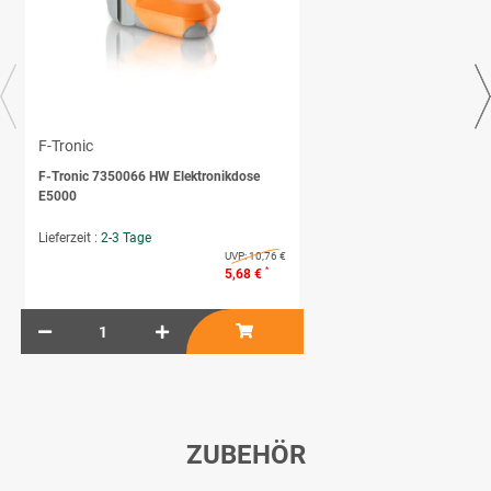
F-Tronic
F-Tronic 7350066 HW Elektronikdose
E5000
Lieferzeit :
2-3 Tage
UVP:
10,76 €
*
5,68 €
ZUBEHÖR