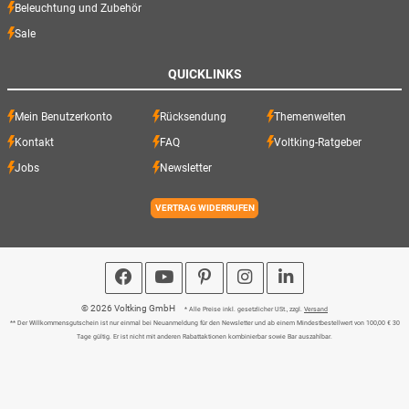
Beleuchtung und Zubehör
Sale
QUICKLINKS
Mein Benutzerkonto
Rücksendung
Themenwelten
Kontakt
FAQ
Voltking-Ratgeber
Jobs
Newsletter
VERTRAG WIDERRUFEN
© 2026 Voltking GmbH
* Alle Preise inkl. gesetzlicher USt., zzgl.
Versand
** Der Willkommensgutschein ist nur einmal bei Neuanmeldung für den Newsletter und ab einem Mindestbestellwert von 100,00 € 30
Tage gültig. Er ist nicht mit anderen Rabattaktionen kombinierbar sowie Bar auszahlbar.