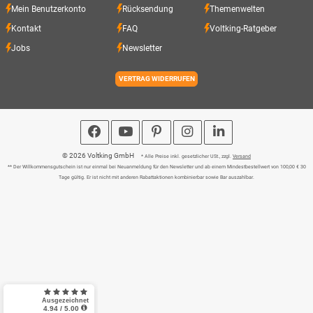
Mein Benutzerkonto
Rücksendung
Themenwelten
Kontakt
FAQ
Voltking-Ratgeber
Jobs
Newsletter
VERTRAG WIDERRUFEN
© 2026 Voltking GmbH
* Alle Preise inkl. gesetzlicher USt., zzgl.
Versand
** Der Willkommensgutschein ist nur einmal bei Neuanmeldung für den Newsletter und ab einem Mindestbestellwert von 100,00 € 30
Tage gültig. Er ist nicht mit anderen Rabattaktionen kombinierbar sowie Bar auszahlbar.