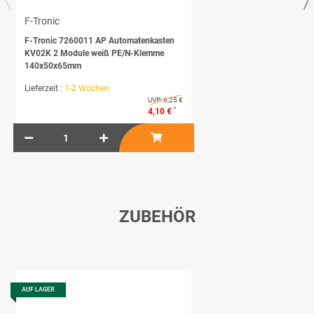
F-Tronic
F-Tronic 7260011 AP Automatenkasten
KV02K 2 Module weiß PE/N-Klemme
140x50x65mm
Lieferzeit :
1-2 Wochen
UVP:
6,25 €
*
4,10 €
ZUBEHÖR
AUF LAGER