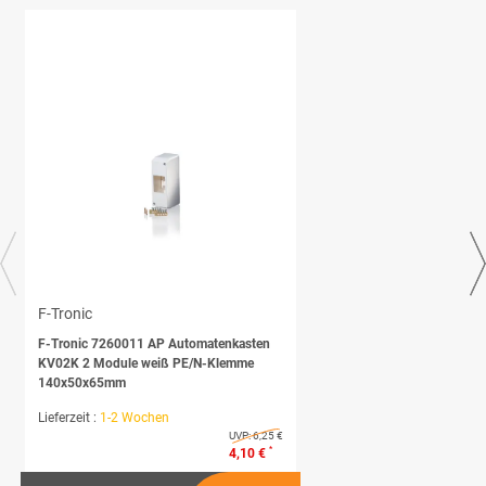
F-Tronic
F-Tronic 7260011 AP Automatenkasten
KV02K 2 Module weiß PE/N-Klemme
140x50x65mm
Lieferzeit :
1-2 Wochen
UVP:
6,25 €
*
4,10 €