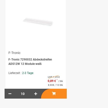
F-Tronic
F-Tronic 7290032 Abdeckstreifen
ADS12W 12 Module weiß
Lieferzeit :
2-3 Tage
UVP:
1,35 €
*
0,89 €
/ Stk
8,90€ / 10 Stk