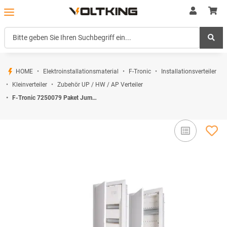
HOME
Elektroinstallationsmaterial
F-Tronic
Installationsverteiler
Kleinverteiler
Zubehör UP / HW / AP Verteiler
F-Tronic 7250079 Paket Jumbo 5-reihig + Verbinder Jumbo6010 und Jumbo60K inkl. VB5-Set