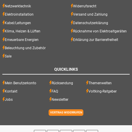
Netzwerktechnik
Widerrufsrecht
Elektroinstallation
Versand und Zahlung
Kabel/Leitungen
Datenschutzerklärung
Klima, Heizen & Lüften
Rücknahme von Elektroaltgeräten
Erneuerbare Energien
Erklärung zur Barrierefreiheit
Beleuchtung und Zubehör
Sale
QUICKLINKS
Mein Benutzerkonto
Rücksendung
Themenwelten
Kontakt
FAQ
Voltking-Ratgeber
Jobs
Newsletter
VERTRAG WIDERRUFEN