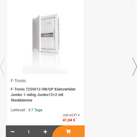
F-Tronic
F-Tronic 7250012 HW/UP Kleinverteiler
Jumbo 1-reihig Jumbo12+2 mit
Steckklemme
Lieferzeit :
3-7 Tage
UVP:
62,61 €
*
41,04 €