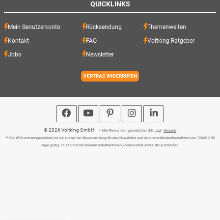
QUICKLINKS
Mein Benutzerkonto
Rücksendung
Themenwelten
Kontakt
FAQ
Voltking-Ratgeber
Jobs
Newsletter
VERTRAG WIDERRUFEN
© 2026 Voltking GmbH
* Alle Preise inkl. gesetzlicher USt., zzgl.
Versand
** Der Willkommensgutschein ist nur einmal bei Neuanmeldung für den Newsletter und ab einem Mindestbestellwert von 100,00 € 30
Tage gültig. Er ist nicht mit anderen Rabattaktionen kombinierbar sowie Bar auszahlbar.