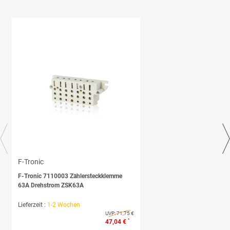
F-Tronic
F-Tronic 7110003 Zählersteckklemme
63A Drehstrom ZSK63A
Lieferzeit :
1-2 Wochen
UVP:
71,75 €
*
47,04 €