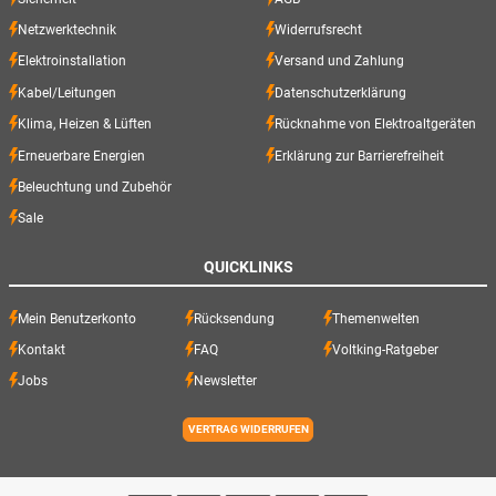
Netzwerktechnik
Widerrufsrecht
Elektroinstallation
Versand und Zahlung
Kabel/Leitungen
Datenschutzerklärung
Klima, Heizen & Lüften
Rücknahme von Elektroaltgeräten
Erneuerbare Energien
Erklärung zur Barrierefreiheit
Beleuchtung und Zubehör
Sale
QUICKLINKS
Mein Benutzerkonto
Rücksendung
Themenwelten
Kontakt
FAQ
Voltking-Ratgeber
Jobs
Newsletter
VERTRAG WIDERRUFEN