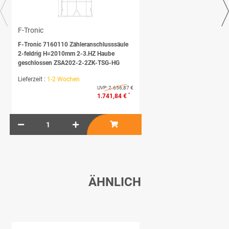
F-Tronic
F-Tronic 7160110 Zähleranschlusssäule
2-feldrig H=2010mm 2-3.HZ Haube
geschlossen ZSA202-2-2ZK-TSG-HG
Lieferzeit :
1-2 Wochen
UVP:
2.656,87 €
*
1.741,84 €
ÄHNLICH