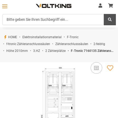
HOME
Elektroinstallationsmaterial
F-Tronic
f-tronic Zähleranschlusssäulen
Zähleranschlusssäulen
2-feldrig
Höhe 2010mm
3.HZ
2 Zählerplätze
F-Tronic 7160135 Zähleranschlusssäule 2-feldrig H=2010mm 2-3.HZ Haube mit Tür ZSA202-2-2ZK-APZ-TSG-HAK-HT