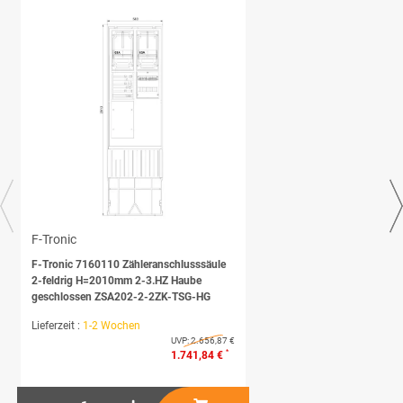
F-Tronic
F-Tronic 7160110 Zähleranschlusssäule
2-feldrig H=2010mm 2-3.HZ Haube
geschlossen ZSA202-2-2ZK-TSG-HG
Lieferzeit :
1-2 Wochen
UVP:
2.656,87 €
*
1.741,84 €