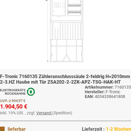
F-Tronic 7160135 Zähleranschlusssäule 2-feldrig H=2010mm
2-3.HZ Haube mit Tür ZSA202-2-2ZK-APZ-TSG-HAK-HT
Artikelnummer:
7160135
Hersteller:
F-Tronic
EAN:
4034338641808
UVP:
2.904,97 €
1.904,50 €
inkl. 19% USt. , zzgl.
Versand
(Spedition)
lieferbar
Lieferzeit :
1-2 Wochen