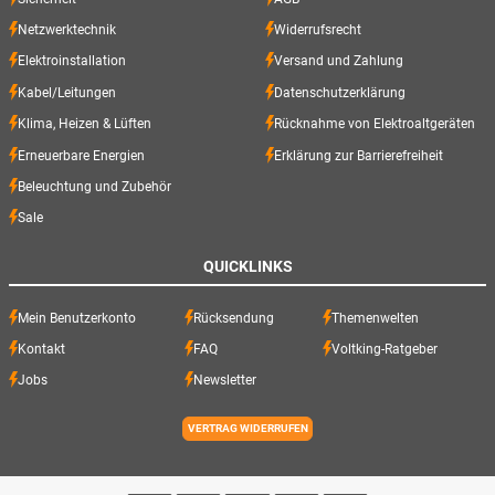
Netzwerktechnik
Widerrufsrecht
Elektroinstallation
Versand und Zahlung
Kabel/Leitungen
Datenschutzerklärung
Klima, Heizen & Lüften
Rücknahme von Elektroaltgeräten
Erneuerbare Energien
Erklärung zur Barrierefreiheit
Beleuchtung und Zubehör
Sale
QUICKLINKS
Mein Benutzerkonto
Rücksendung
Themenwelten
Kontakt
FAQ
Voltking-Ratgeber
Jobs
Newsletter
VERTRAG WIDERRUFEN