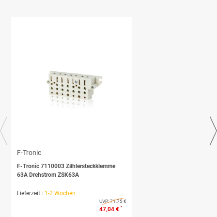
F-Tronic
F-Tronic 7110003 Zählersteckklemme
63A Drehstrom ZSK63A
Lieferzeit :
1-2 Wochen
UVP:
71,75 €
*
47,04 €