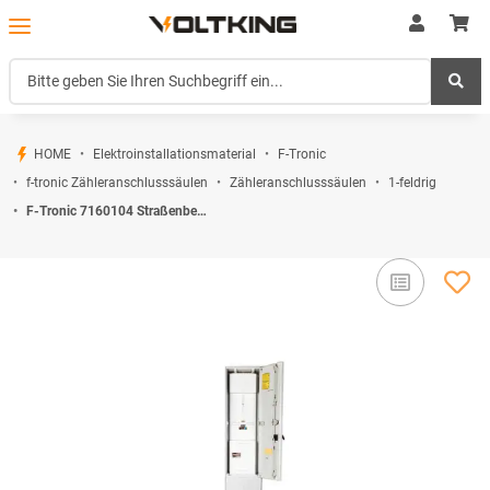
HOME
Elektroinstallationsmaterial
F-Tronic
f-tronic Zähleranschlusssäulen
Zähleranschlusssäulen
1-feldrig
F-Tronic 7160104 Straßenbeleuchtungsanschlusssäule 1-feldrig H=2010mm 3.HZ ZSA201-2-SB-ZK-HO