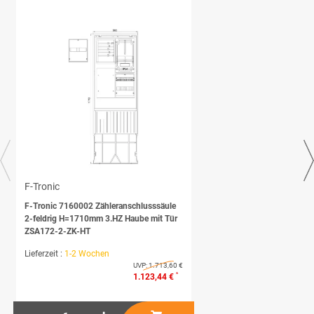
F-Tronic
F-Tronic 7160002 Zähleranschlusssäule
2-feldrig H=1710mm 3.HZ Haube mit Tür
ZSA172-2-ZK-HT
Lieferzeit :
1-2 Wochen
UVP:
1.713,60 €
*
1.123,44 €