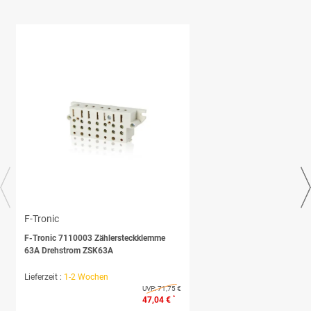
F-Tronic
F-Tronic 7110003 Zählersteckklemme
63A Drehstrom ZSK63A
Lieferzeit :
1-2 Wochen
UVP:
71,75 €
*
47,04 €