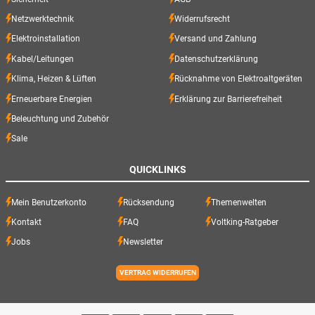
Netzwerktechnik
Widerrufsrecht
Elektroinstallation
Versand und Zahlung
Kabel/Leitungen
Datenschutzerklärung
Klima, Heizen & Lüften
Rücknahme von Elektroaltgeräten
Erneuerbare Energien
Erklärung zur Barrierefreiheit
Beleuchtung und Zubehör
Sale
QUICKLINKS
Mein Benutzerkonto
Rücksendung
Themenwelten
Kontakt
FAQ
Voltking-Ratgeber
Jobs
Newsletter
VERTRAG WIDERRUFEN