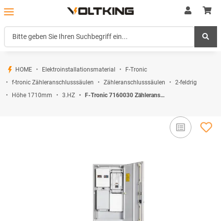
HOME
Elektroinstallationsmaterial
F-Tronic
f-tronic Zähleranschlusssäulen
Zähleranschlusssäulen
2-feldrig
Höhe 1710mm
3.HZ
F-Tronic 7160030 Zähleranschlusssäule 2-feldrig H=1710mm 3.HZ Haube mit Tür ZSA172-2-ZK-TSG-HAK-HT