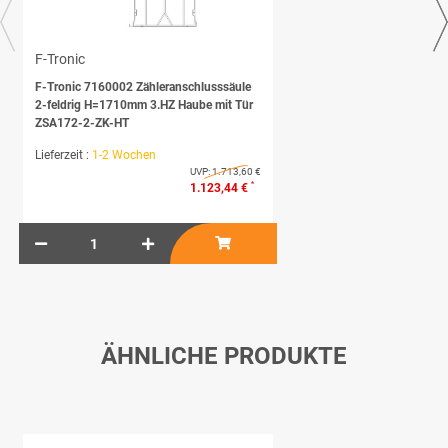
F-Tronic
F-Tronic 7160002 Zähleranschlusssäule
2-feldrig H=1710mm 3.HZ Haube mit Tür
ZSA172-2-ZK-HT
Lieferzeit :
1-2 Wochen
UVP:
1.713,60 €
*
1.123,44 €
ÄHNLICHE PRODUKTE