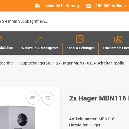
schnelle Lieferung
150.000 Artikel v
stallation
Werkzeug & Messgeräte
Erneuerbare Ene
Kabel & Leitungen
zgeräte
Hauptschaltgeräte
2x Hager MBN116 LS-Schalter 1polig
2x Hager MBN116 L
Artikelnummer:
MBN116
Hersteller:
Hager