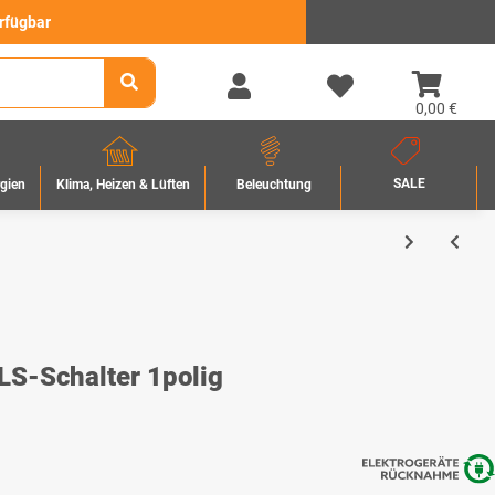
erfügbar
0,00 €
SALE
rgien
Beleuchtung
Klima, Heizen & Lüften
S-Schalter 1polig