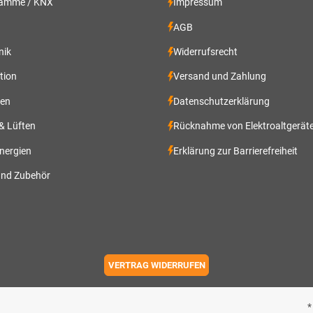
ramme / KNX
Impressum
AGB
nik
Widerrufsrecht
ation
Versand und Zahlung
gen
Datenschutzerklärung
 & Lüften
Rücknahme von Elektroaltgerät
nergien
Erklärung zur Barrierefreiheit
und Zubehör
VERTRAG WIDERRUFEN
*