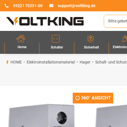
09221 70351-00
support@voltking.de
Home
Elektroin
Sicherheit
Schalter
HOME
Elektroinstallationsmaterial
Hager
Schalt- und Schut
360° ANSICHT