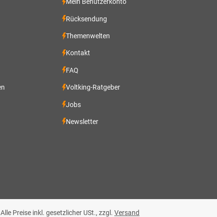
Mein Benutzerkonto
Rücksendung
Themenwelten
Kontakt
FAQ
en
Voltking-Ratgeber
Jobs
Newsletter
 Alle Preise inkl. gesetzlicher USt., zzgl.
Versand