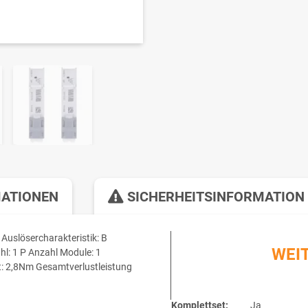
MATIONEN
SICHERHEITSINFORMATION
uslösercharakteristik: B
WEI
l: 1 P Anzahl Module: 1
: 2,8Nm Gesamtverlustleistung
Komplettset:
Ja