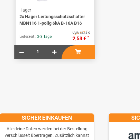
Hager
2x
Hager Leitungsschutzschalter
MBN116 1-polig 6kA B-16A B16
UVP:
13,45 €
Lieferzeit :
2-3 Tage
*
2,58 €
SICHER EINKAUFEN
SI
Alle deine Daten werden bei der Bestellung
verschlüsselt übertragen. Zusätzlich kannst