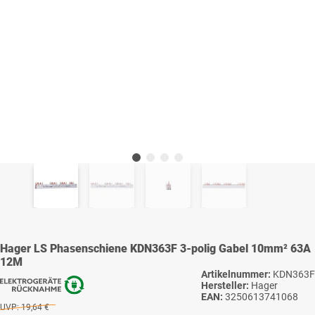
Hager LS Phasenschiene KDN363F 3-polig Gabel 10mm² 63A
12M
Artikelnummer:
KDN363F
Hersteller:
Hager
EAN:
3250613741068
UVP:
19,64 €