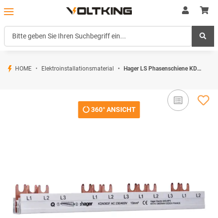
HOME
Elektroinstallationsmaterial
Hager LS Phasenschiene KDN363F 3-polig Gabel 10mm² 63A 12M
360° ANSICHT