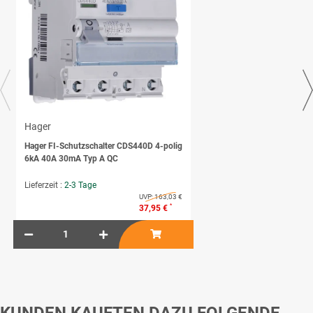
Hager
Hager FI-Schutzschalter CDS440D 4-polig
6kA 40A 30mA Typ A QC
Lieferzeit :
2-3 Tage
UVP:
163,03 €
*
37,95 €
KUNDEN KAUFTEN DAZU FOLGENDE