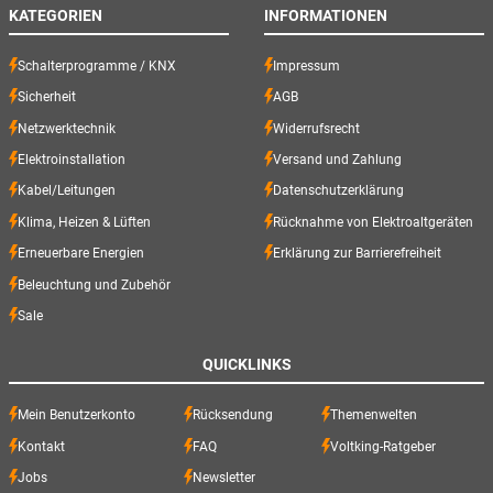
KATEGORIEN
INFORMATIONEN
Schalterprogramme / KNX
Impressum
Sicherheit
AGB
Netzwerktechnik
Widerrufsrecht
Elektroinstallation
Versand und Zahlung
Kabel/Leitungen
Datenschutzerklärung
Klima, Heizen & Lüften
Rücknahme von Elektroaltgeräten
Erneuerbare Energien
Erklärung zur Barrierefreiheit
Beleuchtung und Zubehör
Sale
QUICKLINKS
Mein Benutzerkonto
Rücksendung
Themenwelten
Kontakt
FAQ
Voltking-Ratgeber
Jobs
Newsletter