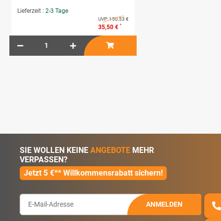
Lieferzeit :
2-3 Tage
UVP:
150,53 €
*
35,50 €
SIE WOLLEN KEINE
ANGEBOTE
MEHR
VERPASSEN?
Jetzt 5 €** Willkommensrabatt sichern!
ANMELDEN