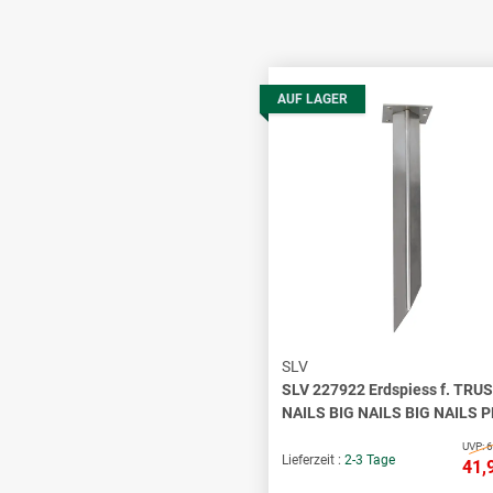
AUF LAGER
SLV
SLV 227922 Erdspiess f. TRU
NAILS BIG NAILS BIG NAILS 
UVP:
6
Lieferzeit :
2-3 Tage
41,