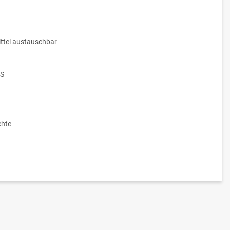
ttel austauschbar
LS
hte