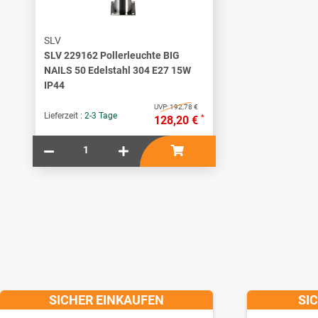
SLV
SLV 229162 Pollerleuchte BIG
NAILS 50 Edelstahl 304 E27 15W
IP44
UVP:
192,78 €
Lieferzeit :
2-3 Tage
*
128,20 €
SICHER EINKAUFEN
SI