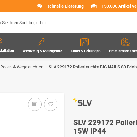
schnelle Lieferung
150.000 Artikel v
stallation
Werkzeug & Messgeräte
Erneuerbare Ene
Kabel & Leitungen
 Poller- & Wegeleuchten
SLV 229172 Pollerleuchte BIG NAILS 80 Edel
SLV 229172 Poller
15W IP44