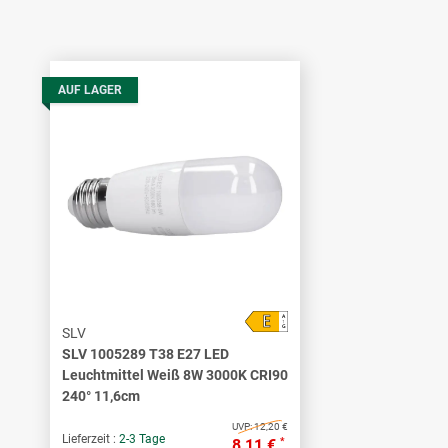
AUF LAGER
E
A
↑
G
SLV
SLV 1005289 T38 E27 LED
Leuchtmittel Weiß 8W 3000K CRI90
240° 11,6cm
UVP:
12,20 €
Lieferzeit :
2-3 Tage
*
8,11 €