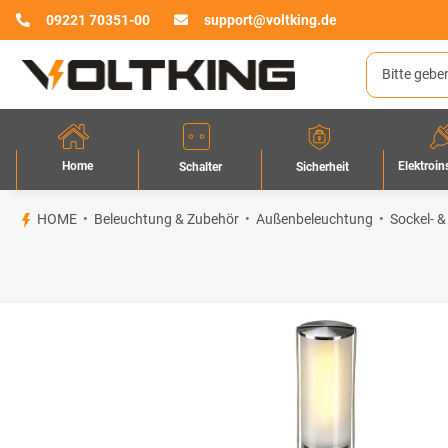
09221 70351-00
support@voltking.de
Home
Elektroin
Sicherheit
Schalter
HOME
Beleuchtung & Zubehör
Außenbeleuchtung
Sockel- &