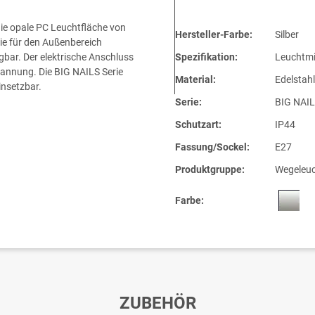
die opale PC Leuchtfläche von
Hersteller-Farbe:
Silber
ie für den Außenbereich
gbar. Der elektrische Anschluss
Spezifikation:
Leuchtmi
pannung. Die BIG NAILS Serie
Material:
Edelstahl
insetzbar.
Serie:
BIG NAI
Schutzart:
IP44
Fassung/Sockel:
E27
Produktgruppe:
Wegeleuc
Farbe:
ZUBEHÖR