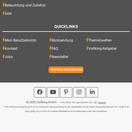
Beleuchtung und Zubehör
Sale
QUICKLINKS
Mein Benutzerkonto
Rücksendung
Themenwelten
Kontakt
FAQ
Voltking-Ratgeber
Jobs
Newsletter
VERTRAG WIDERRUFEN
© 2026 Voltking GmbH
* Alle Preise inkl. gesetzlicher USt., zzgl.
Versand
** Der Willkommensgutschein ist nur einmal bei Neuanmeldung für den Newsletter und ab einem Mindestbestellwert von 100,00 € 30
Tage gültig. Er ist nicht mit anderen Rabattaktionen kombinierbar sowie Bar auszahlbar.