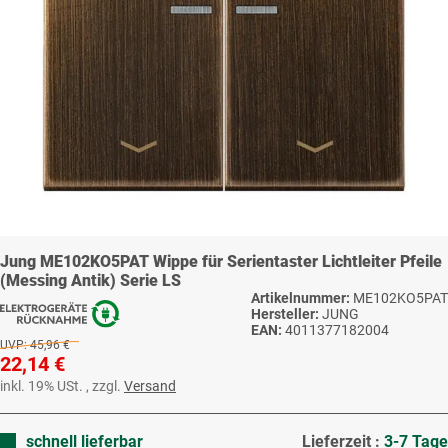
Jung ME102KO5PAT Wippe für Serientaster Lichtleiter Pfeile
(Messing Antik) Serie LS
Artikelnummer:
ME102KO5PAT
Hersteller:
JUNG
EAN:
4011377182004
UVP:
45,96 €
22,14 €
inkl. 19% USt. , zzgl.
Versand
schnell lieferbar
Lieferzeit :
3-7 Tage