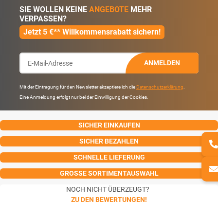
SIE WOLLEN KEINE
ANGEBOTE
MEHR
VERPASSEN?
Jetzt 5 €** Willkommensrabatt sichern!
ANMELDEN
Mit der Eintragung für den Newsletter akzeptiere ich die
Datenschutzerklärung
.
Eine Anmeldung erfolgt nur bei der Einwilligung der Cookies.
SICHER EINKAUFEN
SICHER BEZAHLEN
SCHNELLE LIEFERUNG
GROSSE SORTIMENTAUSWAHL
NOCH NICHT ÜBERZEUGT?
ZU DEN BEWERTUNGEN!