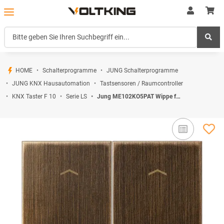
HOME
Schalterprogramme
JUNG Schalterprogramme
JUNG KNX Hausautomation
Tastsensoren / Raumcontroller
KNX Taster F 10
Serie LS
Jung ME102KO5PAT Wippe für Serientaster Lichtleiter Pfeile (Messing Antik) Serie LS