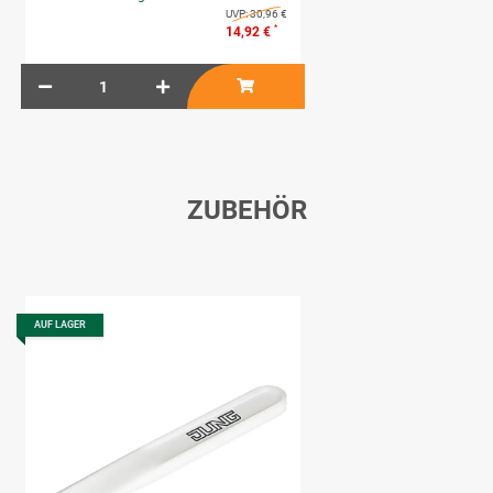
UVP:
30,96 €
*
14,92 €
ZUBEHÖR
AUF LAGER