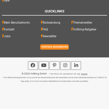
Sale
QUICKLINKS
Mein Benutzerkonto
Rücksendung
Themenwelten
Kontakt
FAQ
Voltking-Ratgeber
Jobs
Newsletter
VERTRAG WIDERRUFEN
© 2026 Voltking GmbH
* Alle Preise inkl. gesetzlicher USt., zzgl.
Versand
** Der Willkommensgutschein ist nur einmal bei Neuanmeldung für den Newsletter und ab einem Mindestbestellwert von 100,00 € 30
Tage gültig. Er ist nicht mit anderen Rabattaktionen kombinierbar sowie Bar auszahlbar.