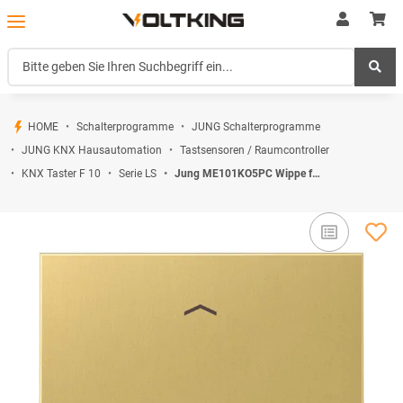
HOME
Schalterprogramme
JUNG Schalterprogramme
JUNG KNX Hausautomation
Tastsensoren / Raumcontroller
KNX Taster F 10
Serie LS
Jung ME101KO5PC Wippe für Taster Lichtleiter Pfeile (Messing Classic) Serie LS