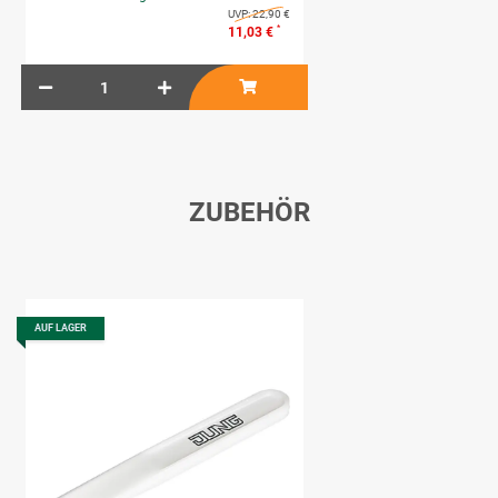
UVP:
22,90 €
*
11,03 €
ZUBEHÖR
AUF LAGER