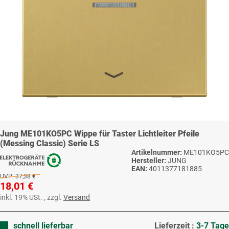
Jung ME101KO5PC Wippe für Taster Lichtleiter Pfeile
(Messing Classic) Serie LS
Artikelnummer:
ME101KO5PC
Hersteller:
JUNG
EAN:
4011377181885
UVP:
37,38 €
18,01 €
inkl. 19% USt. , zzgl.
Versand
schnell lieferbar
Lieferzeit :
3-7 Tage