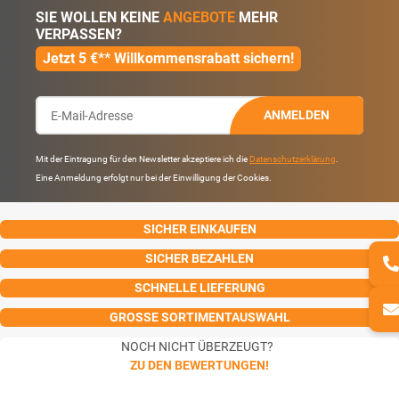
SIE WOLLEN KEINE
ANGEBOTE
MEHR
VERPASSEN?
Jetzt 5 €** Willkommensrabatt sichern!
ANMELDEN
Mit der Eintragung für den Newsletter akzeptiere ich die
Datenschutzerklärung
.
Eine Anmeldung erfolgt nur bei der Einwilligung der Cookies.
SICHER EINKAUFEN
SICHER BEZAHLEN
SCHNELLE LIEFERUNG
GROSSE SORTIMENTAUSWAHL
NOCH NICHT ÜBERZEUGT?
ZU DEN BEWERTUNGEN!