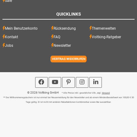
Sale
QUICKLINKS
Mein Benutzerkonto
Rücksendung
Themenwelten
Kontakt
FAQ
Voltking-Ratgeber
Jobs
Newsletter
VERTRAG WIDERRUFEN
© 2026 Voltking GmbH
* Alle Preise inkl. gesetzlicher USt., zzgl.
Versand
** Der Willkommensgutschein ist nur einmal bei Neuanmeldung für den Newsletter und ab einem Mindestbestellwert von 100,00 € 30
Tage gültig. Er ist nicht mit anderen Rabattaktionen kombinierbar sowie Bar auszahlbar.