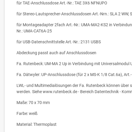
für TAE-Anschlussdose Art.-Nr.: TAE 3X6 NFNUPO
für Stereo-Lautsprecher-Anschlussdosen Art.-Nrn.: SLA 2 WW, 
für Montageadapter 2fach Art.-Nr.: UMA-MA2-KS2 in Verbindung
Nr.: UMA-CAT6A-25
für USB-Datenschnittstelle Art.-Nr.: 2131 USBS
Abdeckung passt auch auf Anschlussdosen
Fa. Rutenbeck: UM-MA 2 Up in Verbindung mit Universalmodul 
Fa. Dätwyler: UP-Anschlussdose (für 2 x MS-K 1/8 Cat.6a), Art.-
LWL- und Multimedialösungen der Fa. Rutenbeck können über spe
werden. Siehe www.rutenbeck.de - Bereich Datentechnik - Ko
Maße: 70 x 70 mm
Farbe: weiß
Material: Thermoplast