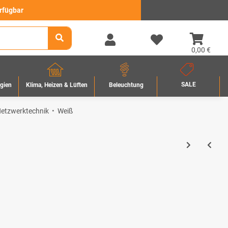
erfügbar
0,00 €
SALE
rgien
Beleuchtung
Klima, Heizen & Lüften
etzwerktechnik
Weiß