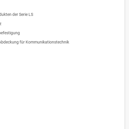
dukten der Serie LS
z
efestigung
Abdeckung für Kommunikationstechnik