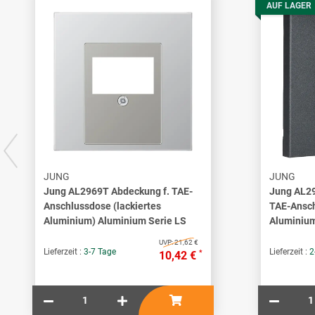
AUF LAGER
JUNG
JUNG
Jung AL2969T Abdeckung f. TAE-
Jung AL2
Anschlussdose (lackiertes
TAE-Ansch
Aluminium) Aluminium Serie LS
Aluminium
UVP:
21,62 €
Lieferzeit :
3-7 Tage
Lieferzeit :
2
*
10,42 €