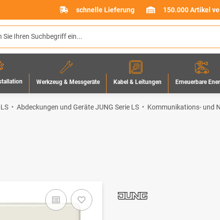
schnelle Lieferung
150.000 Artikel v
stallation
Werkzeug & Messgeräte
Erneuerbare Ene
Kabel & Leitungen
 LS
Abdeckungen und Geräte JUNG Serie LS
Kommunikations- und N