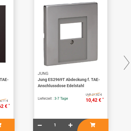
JUNG
 TAE-
Jung ES2969T Abdeckung f. TAE-
Anschlussdose Edelstahl
UVP:
21,62 €
Lieferzeit :
3-7 Tage
*
10,42 €
4,11 €
*
62 €