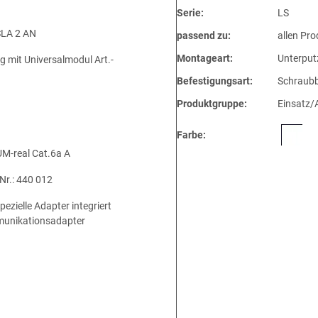
Serie:
LS
SLA 2 AN
passend zu:
allen Pro
Montageart:
Unterput
 mit Universalmodul Art.-
Befestigungsart:
Schraubb
Produktgruppe:
Einsatz/
Farbe:
UM-real Cat.6a A
Nr.: 440 012
zielle Adapter integriert
mmunikationsadapter