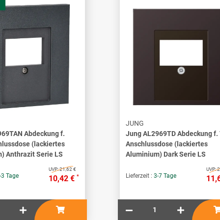
JUNG
969TAN Abdeckung f.
Jung AL2969TD Abdeckung f.
lussdose (lackiertes
Anschlussdose (lackiertes
) Anthrazit Serie LS
Aluminium) Dark Serie LS
UVP:
21,62 €
UVP:
2
-3 Tage
Lieferzeit :
3-7 Tage
*
10,42 €
11,