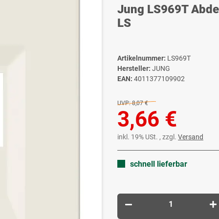
Jung LS969T Abdec
LS
Artikelnummer:
LS969T
Hersteller:
JUNG
EAN:
4011377109902
UVP:
8,07 €
3,66 €
inkl. 19% USt. , zzgl.
Versand
schnell lieferbar