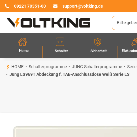
09221 70351-00
support@voltking.de
Home
Elektroin
Sicherheit
Schalter
HOME
Schalterprogramme
JUNG Schalterprogramme
Serie
Jung LS969T Abdeckung f. TAE-Anschlussdose Weiß Serie LS