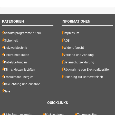
KATEGORIEN
INFORMATIONEN
Schalterprogramme / KNX
Impressum
Sicherheit
AGB
Netzwerktechnik
Widerrufsrecht
Elektroinstallation
Versand und Zahlung
Kabel/Leitungen
Datenschutzerklärung
Klima, Heizen & Lüften
Rücknahme von Elektroaltgeräten
Erneuerbare Energien
Erklärung zur Barrierefreiheit
Beleuchtung und Zubehör
Sale
QUICKLINKS
Mein Benutzerkonto
Rücksendung
Themenwelten