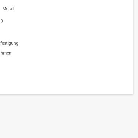
Metall
90
festigung
ahmen