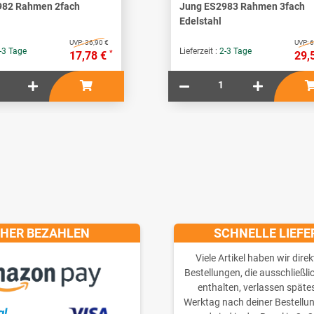
982 Rahmen 2fach
Jung ES2983 Rahmen 3fach
Edelstahl
UVP:
36,90 €
UVP:
6
-3 Tage
Lieferzeit :
2-3 Tage
*
17,78 €
29,
CHER BEZAHLEN
SCHNELLE LIEF
Viele Artikel haben wir direk
Bestellungen, die ausschließli
enthalten, verlassen späte
Werktag nach deiner Bestellu