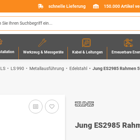
schnelle Lieferung
150.000 Artikel v
stallation
Werkzeug & Messgeräte
Erneuerbare Ene
Kabel & Leitungen
 LS
LS 990
Metallausführung
Edelstahl
Jung ES2985 Rahmen 5f
Jung ES2985 Rahm