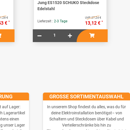
Jung ES1520 SCHUKO Steckdose
Edelstahl
1,28 €
UVP:
27,24 €
Lieferzeit :
2-3 Tage
*
*
53 €
13,12 €
ERUNG
GROSSE SORTIMENTAUSWAHL
t auf Lager:
In unserem Shop findest du alles, was du für
ch Lagerartikel
deine Elektroinstallation benötigst– von
stens einen
Schaltern und Steckdosen über Kabel und
ng unser Lager
Verteilerschränke bis hin zu