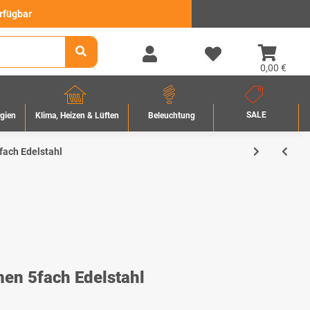
erfügbar
0,00 €
SALE
rgien
Beleuchtung
Klima, Heizen & Lüften
ach Edelstahl
en 5fach Edelstahl