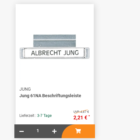
JUNG
Jung 61NA Beschriftungsleiste
UVP:
4,87 €
Lieferzeit :
3-7 Tage
*
2,21 €