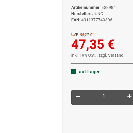
Artikelnummer:
ES2984
Hersteller:
JUNG
EAN:
4011377749306
UVP:
98,27 €
47,35 €
inkl. 19% USt. , zzgl.
Versand
auf Lager