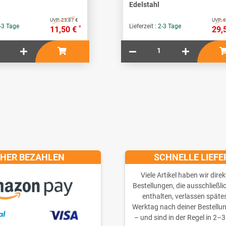
Edelstahl
UVP:
23,87 €
UVP:
6
-3 Tage
Lieferzeit :
2-3 Tage
*
11,50 €
29,
CHER BEZAHLEN
SCHNELLE LIEF
Viele Artikel haben wir direk
Bestellungen, die ausschließli
enthalten, verlassen späte
Werktag nach deiner Bestellu
– und sind in der Regel in 2–3