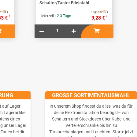
Schalter/Taster Edelstahl
1,28 €
UVP:
19,25 €
Lieferzeit :
2-3 Tage
*
*
53 €
9,28 €
ERUNG
GROSSE SORTIMENTAUSWAHL
t auf Lager:
In unserem Shop findest du alles, was du für
ch Lagerartikel
deine Elektroinstallation benötigst– von
stens einen
Schaltern und Steckdosen über Kabel und
ng unser Lager
Verteilerschränke bis hin zu
 Tagen bei dir.
Türsprechanlagen und Leuchten. Starte jetzt