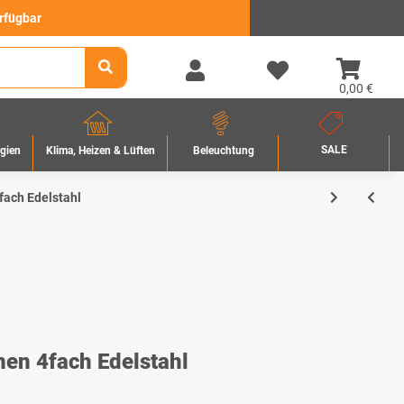
erfügbar
0,00 €
SALE
rgien
Beleuchtung
Klima, Heizen & Lüften
ach Edelstahl
en 4fach Edelstahl