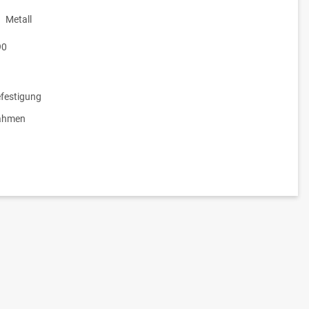
Metall
90
festigung
ahmen