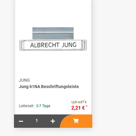
JUNG
Jung 61NA Beschriftungsleiste
UVP:
4,87 €
Lieferzeit :
3-7 Tage
*
2,21 €