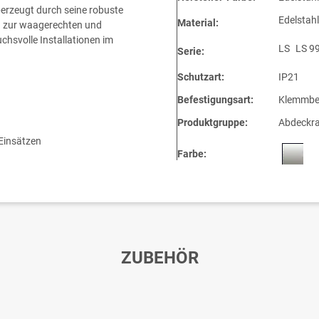
rzeugt durch seine robuste
Edelstahl
Material:
ch zur waagerechten und
chsvolle Installationen im
LS
LS 9
Serie:
Schutzart:
IP21
Befestigungsart:
Klemmbe
Produktgruppe:
Abdeckr
 Einsätzen
Farbe:
ZUBEHÖR