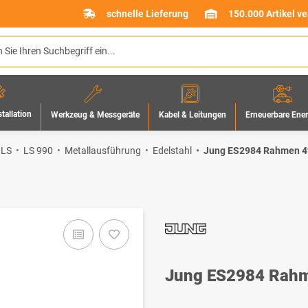
schnelle Lieferung
150.000 Artikel v
stallation
Werkzeug & Messgeräte
Erneuerbare Ene
Kabel & Leitungen
 LS
LS 990
Metallausführung
Edelstahl
Jung ES2984 Rahmen 4f
Jung ES2984 Rahm