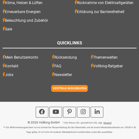
Klima, Heizen & Lüften
Rücknahme von Elektroaltgeräten
Erneuerbare Energien
Erklärung zur Barrierefreiheit
Beleuchtung und Zubehör
Sale
QUICKLINKS
Mein Benutzerkonto
Rücksendung
Themenwelten
Kontakt
FAQ
Voltking-Ratgeber
Jobs
Newsletter
VERTRAG WIDERRUFEN
© 2026 Voltking GmbH
* Alle Preise inkl. gesetzlicher USt., zzgl.
Versand
** Der Willkommensgutschein ist nur einmal bei Neuanmeldung für den Newsletter und ab einem Mindestbestellwert von 100,00 € 30
Tage gültig. Er ist nicht mit anderen Rabattaktionen kombinierbar sowie Bar auszahlbar.