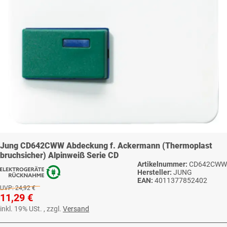
Jung CD642CWW Abdeckung f. Ackermann (Thermoplast
bruchsicher) Alpinweiß Serie CD
Artikelnummer:
CD642CWW
Hersteller:
JUNG
EAN:
4011377852402
UVP:
24,92 €
11,29 €
inkl. 19% USt. , zzgl.
Versand