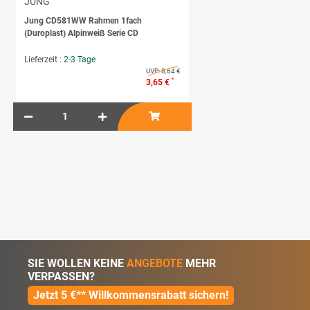
JUNG
Jung CD581WW Rahmen 1fach
(Duroplast) Alpinweiß Serie CD
Lieferzeit :
2-3 Tage
UVP:
8,64 €
*
3,65 €
SIE WOLLEN KEINE
ANGEBOTE
MEHR
VERPASSEN?
Jetzt 5 €** Willkommensrabatt sichern!