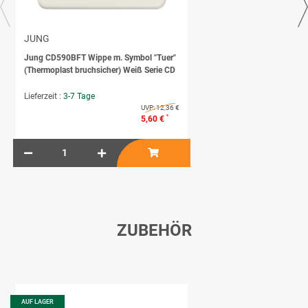
JUNG
Jung CD590BFT Wippe m. Symbol "Tuer"
(Thermoplast bruchsicher) Weiß Serie CD
Lieferzeit :
3-7 Tage
UVP:
12,36 €
*
5,60 €
ZUBEHÖR
AUF LAGER