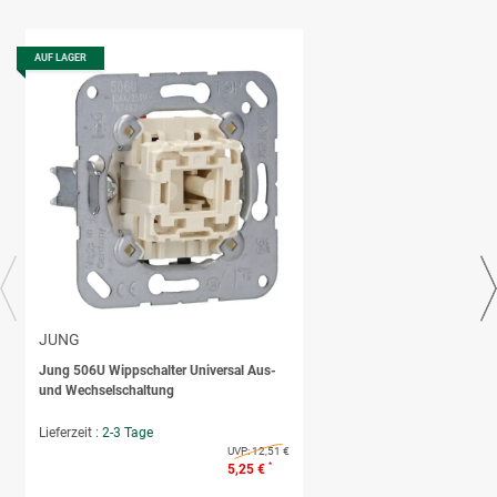
AUF LAGER
JUNG
Jung 506U Wippschalter Universal Aus-
und Wechselschaltung
Lieferzeit :
2-3 Tage
UVP:
12,51 €
*
5,25 €