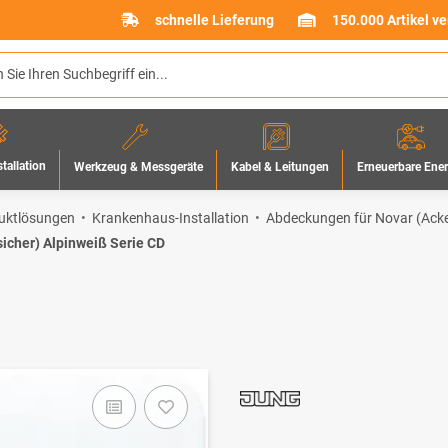
schnelle Lieferung
150.000 Artikel v
stallation
Werkzeug & Messgeräte
Erneuerbare Ene
Kabel & Leitungen
uktlösungen
Krankenhaus-Installation
Abdeckungen für Novar (Ac
cher) Alpinweiß Serie CD