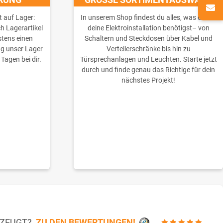
t auf Lager:
In unserem Shop findest du alles, was du für
ch Lagerartikel
deine Elektroinstallation benötigst– von
stens einen
Schaltern und Steckdosen über Kabel und
ng unser Lager
Verteilerschränke bis hin zu
 Tagen bei dir.
Türsprechanlagen und Leuchten. Starte jetzt
durch und finde genau das Richtige für dein
nächstes Projekt!
RZEUGT?
ZU DEN BEWERTUNGEN!