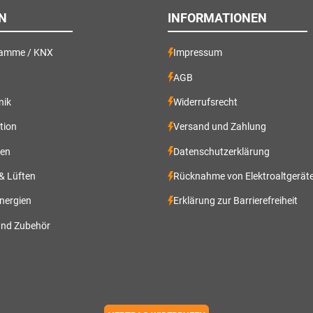
N
INFORMATIONEN
ramme / KNX
Impressum
AGB
nik
Widerrufsrecht
ation
Versand und Zahlung
gen
Datenschutzerklärung
 & Lüften
Rücknahme von Elektroaltgerät
nergien
Erklärung zur Barrierefreiheit
und Zubehör