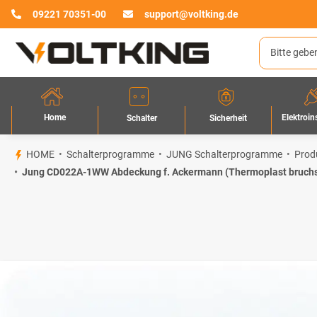
09221 70351-00
support@voltking.de
Home
Elektroin
Sicherheit
Schalter
HOME
Schalterprogramme
JUNG Schalterprogramme
Prod
Jung CD022A-1WW Abdeckung f. Ackermann (Thermoplast bruchsi