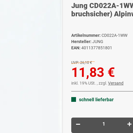
Jung CD022A-1WW 
bruchsicher) Alpin
Artikelnummer:
CD022A-1WW
Hersteller:
JUNG
EAN:
4011377851801
UVP:
26,10 €
11,83 €
inkl. 19% USt. , zzgl.
Versand
schnell lieferbar