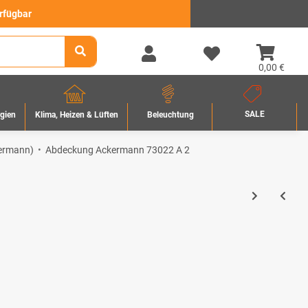
erfügbar
0,00 €
SALE
rgien
Beleuchtung
Klima, Heizen & Lüften
kermann)
Abdeckung Ackermann 73022 A 2