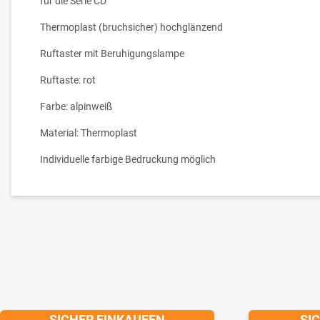
für die Serie CD
Thermoplast (bruchsicher) hochglänzend
Ruftaster mit Beruhigungslampe
Ruftaste: rot
Farbe: alpinweiß
Material: Thermoplast
Individuelle farbige Bedruckung möglich
SICHER EINKAUFEN
SI