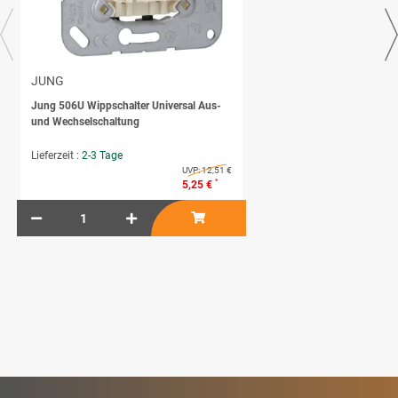
JUNG
Jung 506U Wippschalter Universal Aus-
und Wechselschaltung
Lieferzeit :
2-3 Tage
UVP:
12,51 €
*
5,25 €