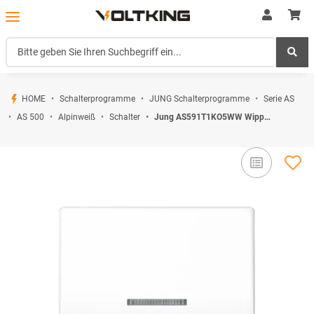
HOME
Schalterprogramme
JUNG Schalterprogramme
Serie AS
AS 500
Alpinweiß
Schalter
Jung AS591T1KO5WW Wippe m. tastbarem Symbol "Tuer" KO (Duroplast) Alpinweiß Serie AS