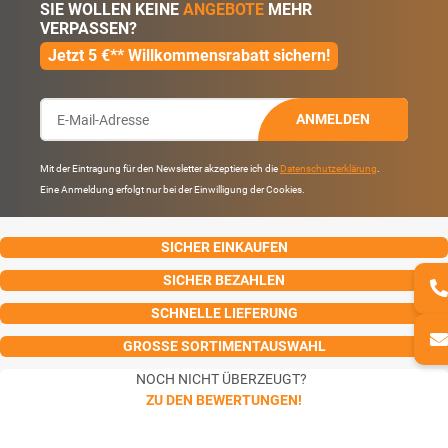
SIE WOLLEN KEINE
ANGEBOTE
MEHR
VERPASSEN?
Jetzt 5 €** Willkommensrabatt sichern!
ANMELDEN
Mit der Eintragung für den Newsletter akzeptiere ich die
Datenschutzerklärung
.
Eine Anmeldung erfolgt nur bei der Einwilligung der Cookies.
SICHER EINKAUFEN
SICHER BEZAHLEN
SCHNELLE LIEFERUNG
GROSSE SORTIMENTAUSWAHL
NOCH NICHT ÜBERZEUGT?
ZU DEN BEWERTUNGEN!