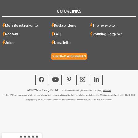
QUICKLINKS
Mein Benutzerkonto
Rücksendung
Themenwelten
Kontakt
FAQ
Voltking-Ratgeber
Jobs
Newsletter
VERTRAG WIDERRUFEN
© 2026 Voltking GmbH
* Alle Preise inkl. gesetzlicher USt., zzgl.
Versand
** Der Willkommensgutschein ist nur einmal bei Neuanmeldung für den Newsletter und ab einem Mindestbestellwert von 100,00 € 30
Tage gültig. Er ist nicht mit anderen Rabattaktionen kombinierbar sowie Bar auszahlbar.