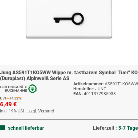
Jung AS591T1KO5WW Wippe m. tastbarem Symbol "Tuer" KO
(Duroplast) Alpinweiß Serie AS
Artikelnummer:
AS591T1KO5WW
Hersteller:
JUNG
EAN:
4011377985933
UVP:
14,32 €
6,49 €
inkl. 19% USt. , zzgl.
Versand
schnell lieferbar
Lieferzeit :
3-7 Tage