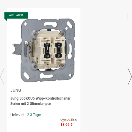
AUF LAGER
JUNG
Jung 505KOU5 Wipp-Kontrollschalter
Serien mit 2 Glimmlampen
Lieferzeit :
2-3 Tage
UVP:
39,84 €
*
18,05 €