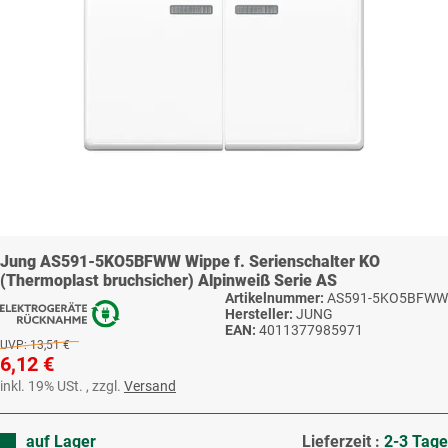
Jung AS591-5KO5BFWW Wippe f. Serienschalter KO
(Thermoplast bruchsicher) Alpinweiß Serie AS
Artikelnummer:
AS591-5KO5BFWW
Hersteller:
JUNG
EAN:
4011377985971
UVP:
13,51 €
6,12 €
inkl. 19% USt. , zzgl.
Versand
auf Lager
Lieferzeit :
2-3 Tage