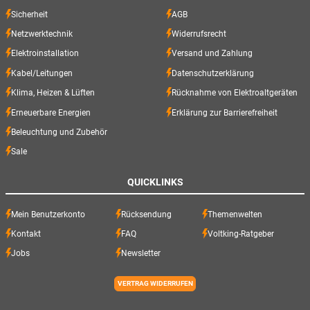
Sicherheit
AGB
Netzwerktechnik
Widerrufsrecht
Elektroinstallation
Versand und Zahlung
Kabel/Leitungen
Datenschutzerklärung
Klima, Heizen & Lüften
Rücknahme von Elektroaltgeräten
Erneuerbare Energien
Erklärung zur Barrierefreiheit
Beleuchtung und Zubehör
Sale
QUICKLINKS
Mein Benutzerkonto
Rücksendung
Themenwelten
Kontakt
FAQ
Voltking-Ratgeber
Jobs
Newsletter
VERTRAG WIDERRUFEN