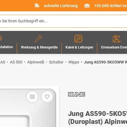
schnelle Lieferung
150.000 Artikel v
stallation
Werkzeug & Messgeräte
Erneuerbare Ene
Kabel & Leitungen
 AS
AS 500
Alpinweiß
Schalter
Wippe
Jung AS590-5KO5WW Wipp
Jung AS590-5KO5W
(Duroplast) Alpinw