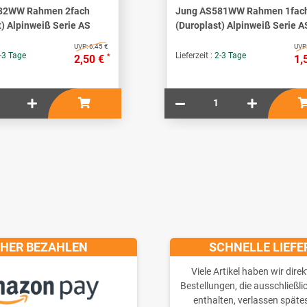
82WW Rahmen 2fach
Jung AS581WW Rahmen 1fac
t) Alpinweiß Serie AS
(Duroplast) Alpinweiß Serie A
UVP:
6,45 €
UVP
-3 Tage
Lieferzeit :
2-3 Tage
*
2,50 €
1,
CHER BEZAHLEN
SCHNELLE LIEF
Viele Artikel haben wir direk
Bestellungen, die ausschließli
enthalten, verlassen späte