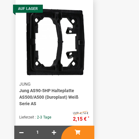
AUF LAGER
JUNG
Jung AS90-5HP Halteplatte
AS500/A500 (Duroplast) Weiß
Serie AS
UVP:
4,74 €
Lieferzeit :
2-3 Tage
*
2,15 €