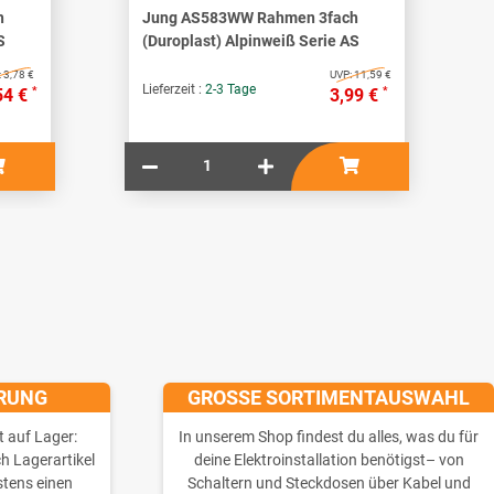
h
Jung AS583WW Rahmen 3fach
S
(Duroplast) Alpinweiß Serie AS
:
3,78 €
UVP:
11,59 €
Lieferzeit :
2-3 Tage
*
*
54 €
3,99 €
ERUNG
GROSSE SORTIMENTAUSWAHL
t auf Lager:
In unserem Shop findest du alles, was du für
ch Lagerartikel
deine Elektroinstallation benötigst– von
stens einen
Schaltern und Steckdosen über Kabel und