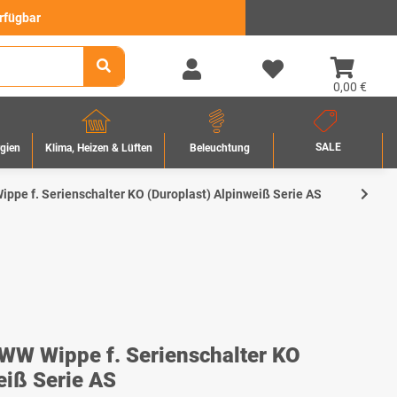
erfügbar
0,00 €
SALE
rgien
Beleuchtung
Klima, Heizen & Lüften
e f. Serienschalter KO (Duroplast) Alpinweiß Serie AS
W Wippe f. Serienschalter KO
eiß Serie AS