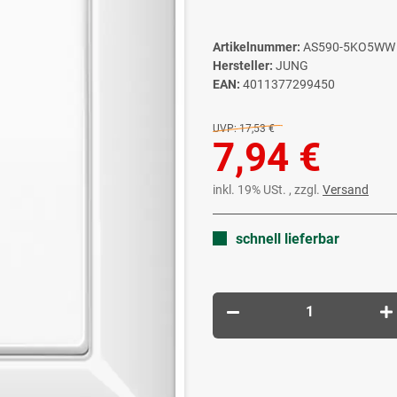
Artikelnummer:
AS590-5KO5WW
Hersteller:
JUNG
EAN:
4011377299450
UVP:
17,53 €
7,94 €
inkl. 19% USt. , zzgl.
Versand
schnell lieferbar