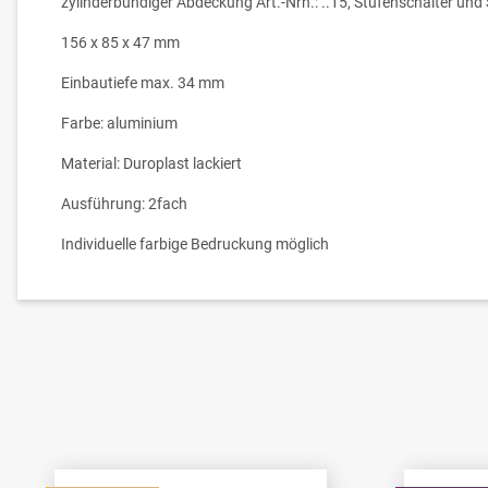
zylinderbündiger Abdeckung Art.-Nrn.: ..15, Stufenschalter un
156 x 85 x 47 mm
Einbautiefe max. 34 mm
Farbe: aluminium
Material: Duroplast lackiert
Ausführung: 2fach
Individuelle farbige Bedruckung möglich