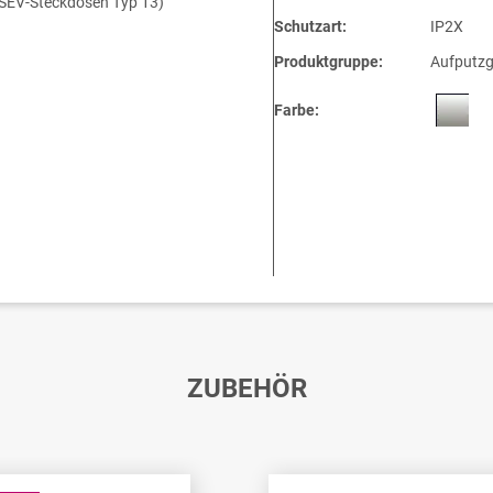
d SEV-Steckdosen Typ 13)
Schutzart:
IP2X
Produktgruppe:
Aufputzg
Farbe:
ZUBEHÖR