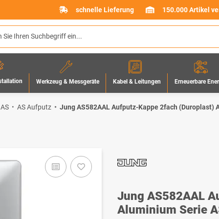
schnelle Lieferung
150.000 Artikel v
stallation
Werkzeug & Messgeräte
Erneuerbare Ene
Kabel & Leitungen
 AS
AS Aufputz
Jung AS582AAL Aufputz-Kappe 2fach (Duroplast) 
Jung AS582AAL Auf
Aluminium Serie 