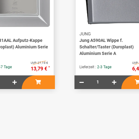
JUNG
81AAL Aufputz-Kappe
Jung A590AL Wippe f.
roplast) Aluminium Serie
Schalter/Taster (Duroplast)
Aluminium Serie A
UVP:
27,19 €
UVP:
-7 Tage
Lieferzeit :
2-3 Tage
*
13,79 €
6,