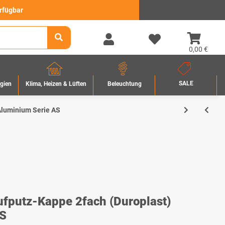
erfügbar
0,00 €
SALE
rgien
Beleuchtung
Klima, Heizen & Lüften
Aluminium Serie AS
putz-Kappe 2fach (Duroplast)
AS