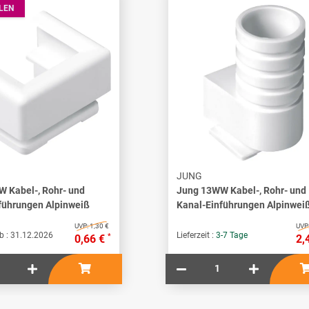
LEN
JUNG
 Kabel-, Rohr- und
Jung 13WW Kabel-, Rohr- und
führungen Alpinweiß
Kanal-Einführungen Alpinwei
UVP:
1,30 €
UVP
b :
31.12.2026
Lieferzeit :
3-7 Tage
*
0,66 €
2,