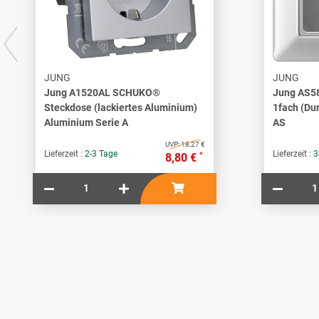
JUNG
JUNG
Jung A1520AL SCHUKO®
Jung AS5
Steckdose (lackiertes Aluminium)
1fach (Du
Aluminium Serie A
AS
UVP:
18,27 €
Lieferzeit :
2-3 Tage
Lieferzeit :
3
*
8,80 €