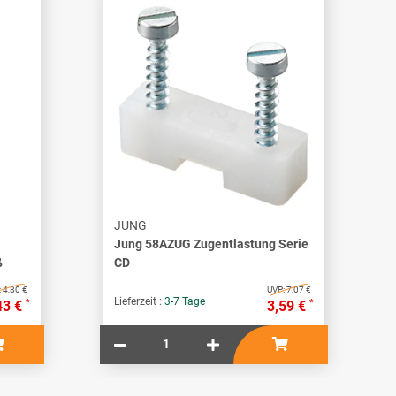
JUNG
Jung 58AZUG Zugentlastung Serie
ß
CD
:
4,80 €
UVP:
7,07 €
Lieferzeit :
3-7 Tage
*
*
43 €
3,59 €