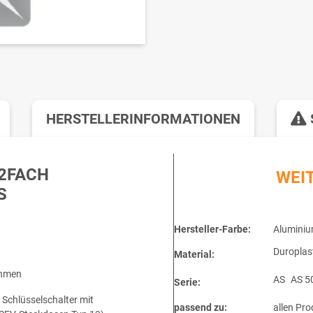
HERSTELLERINFORMATIONEN
2FACH
WEI
S
Hersteller-Farbe:
Alumini
Duroplas
Material:
ahmen
AS
AS 5
Serie:
Schlüsselschalter mit
passend zu:
allen Pro