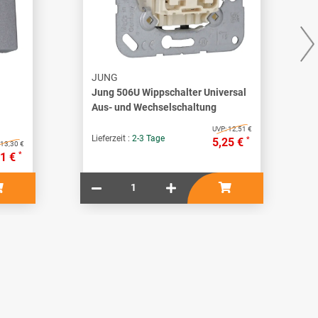
JUNG
Jung 506U Wippschalter Universal
Aus- und Wechselschaltung
UVP:
12,51 €
Lieferzeit :
2-3 Tage
*
5,25 €
13,30 €
*
41 €