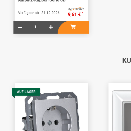
Aufputz-Kappen Serie CD
UVP:
18,96 €
Verfügbar ab :
31.12.2026
*
9,61 €
KU
AUF LAGER