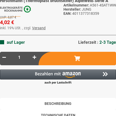
Hirschmann (Thermoplast bruchsicher) Alpinweiß Serie A
Artikelnummer:
A561-4SAT1WW
Hersteller:
JUNG
EAN:
4011377318359
UVP:
8,87 €
4,02 €
inkl. 19% USt. , zzgl.
Versand
auf Lager
Lieferzeit :
2-3 Tage
BESCHREIBUNG
TECHNISCHE DATEN