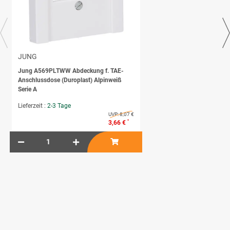
JUNG
Jung A569PLTWW Abdeckung f. TAE-
Anschlussdose (Duroplast) Alpinweiß
Serie A
Lieferzeit :
2-3 Tage
UVP:
8,07 €
*
3,66 €