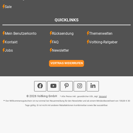
Sale
QUICKLINKS
Mein Benutzerkonto
Rücksendung
Themenwelten
Kontakt
FAQ
Voltking-Ratgeber
Jobs
Newsletter
VERTRAG WIDERRUFEN
© 2026 Voltking GmbH
* Alle Preise inkl. gesetzlicher USt., zzgl.
Versand
** Der Willkommensgutschein ist nur einmal bei Neuanmeldung für den Newsletter und ab einem Mindestbestellwert von 100,00 € 30
Tage gültig. Er ist nicht mit anderen Rabattaktionen kombinierbar sowie Bar auszahlbar.