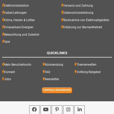
Elektroinstallation
Versand und Zahlung
Kabel/Leitungen
Datenschutzerklärung
Klima, Heizen & Lüften
Rücknahme von Elektroaltgeräten
Erneuerbare Energien
Erklärung zur Barrierefreiheit
Beleuchtung und Zubehör
Sale
QUICKLINKS
Mein Benutzerkonto
Rücksendung
Themenwelten
Kontakt
FAQ
Voltking-Ratgeber
Jobs
Newsletter
VERTRAG WIDERRUFEN