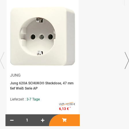
JUNG
Jung 620A SCHUKO® Steckdose, 47 mm
tief Weiß Serie AP
Lieferzeit :
3-7 Tage
UVP:
12,08 €
*
6,13 €