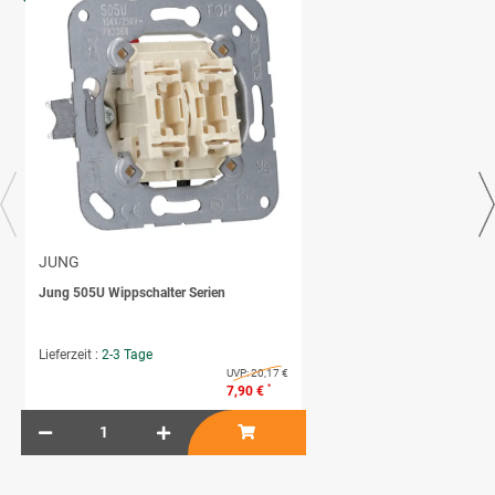
JUNG
Jung 505U Wippschalter Serien
Lieferzeit :
2-3 Tage
UVP:
20,17 €
*
7,90 €