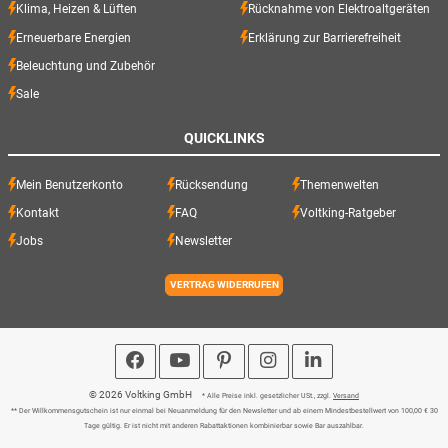
Klima, Heizen & Lüften
Rücknahme von Elektroaltgeräten
Erneuerbare Energien
Erklärung zur Barrierefreiheit
Beleuchtung und Zubehör
Sale
QUICKLINKS
Mein Benutzerkonto
Rücksendung
Themenwelten
Kontakt
FAQ
Voltking-Ratgeber
Jobs
Newsletter
VERTRAG WIDERRUFEN
© 2026 Voltking GmbH
* Alle Preise inkl. gesetzlicher USt., zzgl.
Versand
** Der Willkommensgutschein ist nur einmal bei Neuanmeldung für den Newsletter und ab einem Mindestbestellwert von 100,00 € 30
Tage gültig. Er ist nicht mit anderen Rabattaktionen kombinierbar sowie Bar auszahlbar.