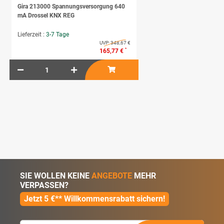
Gira 213000 Spannungsversorgung 640
mA Drossel KNX REG
Lieferzeit :
3-7 Tage
UVP:
348,67 €
*
165,77 €
SIE WOLLEN KEINE
ANGEBOTE
MEHR
VERPASSEN?
Jetzt 5 €** Willkommensrabatt sichern!