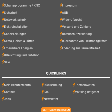
Schalterprogramme / KNX
Impressum
Sicherheit
AGB
Netzwerktechnik
Widerrufsrecht
Elektroinstallation
Versand und Zahlung
Kabel/Leitungen
Datenschutzerklärung
Klima, Heizen & Lüften
Rücknahme von Elektroaltgeräten
Erneuerbare Energien
Erklärung zur Barrierefreiheit
Beleuchtung und Zubehör
Sale
QUICKLINKS
Mein Benutzerkonto
Rücksendung
Themenwelten
Kontakt
FAQ
Voltking-Ratgeber
Jobs
Newsletter
VERTRAG WIDERRUFEN