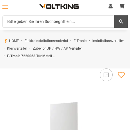
HOME
Elektroinstallationsmaterial
F-Tronic
Installationsverteiler
Kleinverteiler
Zubehör UP / HW / AP Verteiler
F-Tronic 7220063 Tür Metall APV48+8TM APV48+8TM für Vision 4-reihig weiß