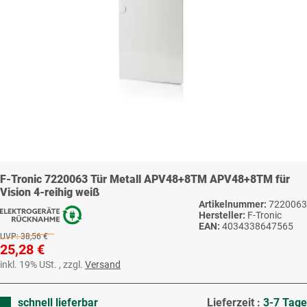
F-Tronic 7220063 Tür Metall APV48+8TM APV48+8TM für
Vision 4-reihig weiß
Artikelnummer:
7220063
Hersteller:
F-Tronic
EAN:
4034338647565
UVP:
38,56 €
25,28 €
inkl. 19% USt. , zzgl.
Versand
schnell lieferbar
Lieferzeit :
3-7 Tage