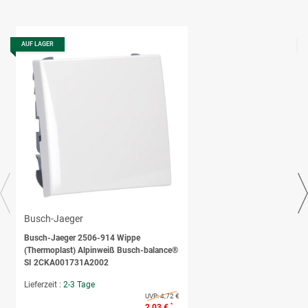
AUF LAGER
Busch-Jaeger
Busch-Jaeger 2506-914 Wippe
(Thermoplast) Alpinweiß Busch-balance®
SI 2CKA001731A2002
Lieferzeit :
2-3 Tage
UVP:
4,72 €
*
2,03 €