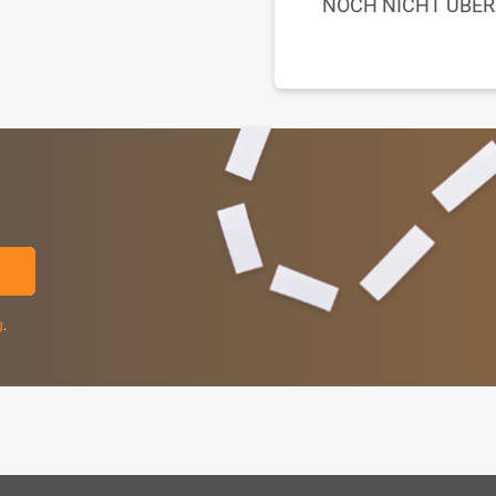
NOCH NICHT ÜBE
g
.