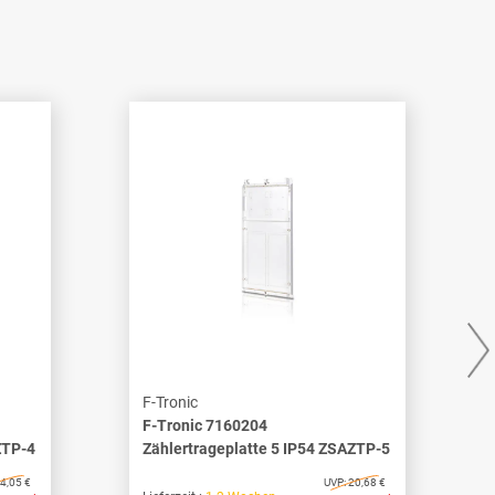
F-Tronic
F-Tronic 7160204
ZTP-4
Zählertrageplatte 5 IP54 ZSAZTP-5
4,05 €
UVP:
20,68 €