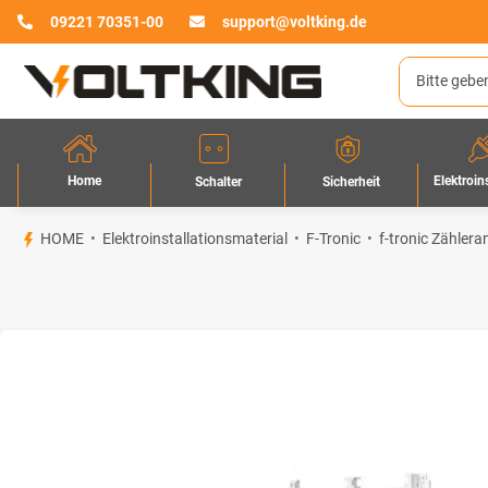
09221 70351-00
support@voltking.de
Home
Elektroin
Sicherheit
Schalter
HOME
Elektroinstallationsmaterial
F-Tronic
f-tronic Zähler