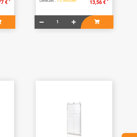
Lieferzeit :
1-2 Wochen
*
*
77 €
13,56 €