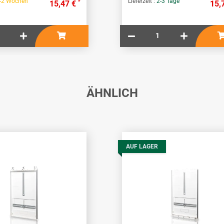
-2 Wochen
Lieferzeit :
2-3 Tage
*
15,47 €
15,
ÄHNLICH
AUF LAGER