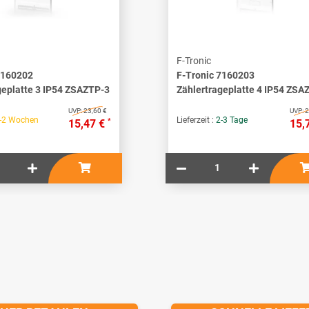
F-Tronic
7160202
F-Tronic 7160203
geplatte 3 IP54 ZSAZTP-3
Zählertrageplatte 4 IP54 ZSA
UVP:
23,60 €
UVP:
2
-2 Wochen
Lieferzeit :
2-3 Tage
*
15,47 €
15,