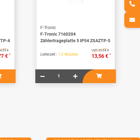
F-Tronic
F-Tronic 7160204
ZTP-4
Zählertrageplatte 5 IP54 ZSAZTP-5
4,05 €
UVP:
20,68 €
Lieferzeit :
1-2 Wochen
*
*
77 €
13,56 €