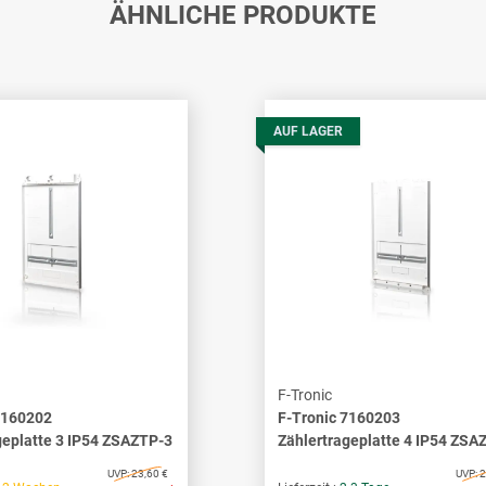
ÄHNLICHE PRODUKTE
AUF LAGER
F-Tronic
7160202
F-Tronic 7160203
geplatte 3 IP54 ZSAZTP-3
Zählertrageplatte 4 IP54 ZSA
UVP:
23,60 €
UVP:
2