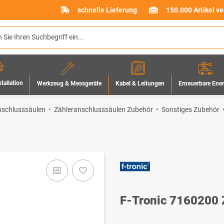
schnelle Lieferung
150.000 Artikel v
stallation
Werkzeug & Messgeräte
Erneuerbare Ene
Kabel & Leitungen
anschlusssäulen
Zähleranschlusssäulen Zubehör
Sonstiges Zubehör
F-Tronic 7160200 