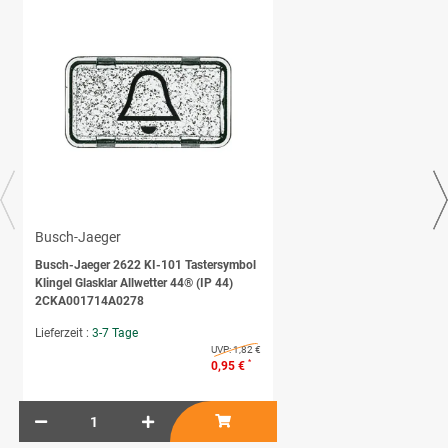
Busch-Jaeger
Busch-Jaeger 2622 KI-101 Tastersymbol
Klingel Glasklar Allwetter 44® (IP 44)
2CKA001714A0278
Lieferzeit :
3-7 Tage
UVP:
1,82 €
*
0,95 €