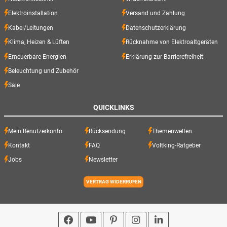
Elektroinstallation
Versand und Zahlung
Kabel/Leitungen
Datenschutzerklärung
Klima, Heizen & Lüften
Rücknahme von Elektroaltgeräten
Erneuerbare Energien
Erklärung zur Barrierefreiheit
Beleuchtung und Zubehör
Sale
QUICKLINKS
Mein Benutzerkonto
Rücksendung
Themenwelten
Kontakt
FAQ
Voltking-Ratgeber
Jobs
Newsletter
VERTRAG WIDERRUFEN