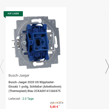
AUF LAGER
Busch-Jaeger
Busch-Jaeger 2020 US Wipptaster-
Einsatz 1-polig, Schließer (Arbeitsstrom)
(Thermoplast) Blau 2CKA001413A0475
Lieferzeit :
2-3 Tage
UVP:
13,33 €
*
5,45 €