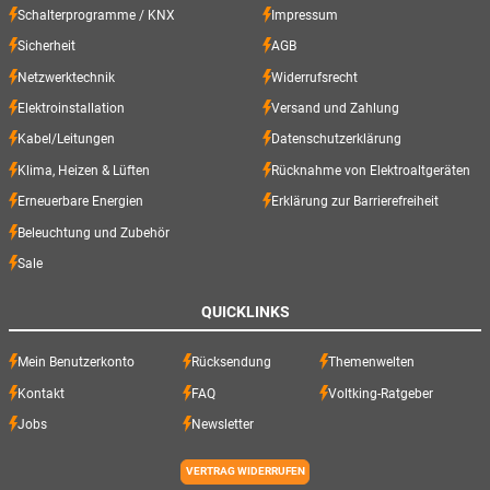
Schalterprogramme / KNX
Impressum
Sicherheit
AGB
Netzwerktechnik
Widerrufsrecht
Elektroinstallation
Versand und Zahlung
Kabel/Leitungen
Datenschutzerklärung
Klima, Heizen & Lüften
Rücknahme von Elektroaltgeräten
Erneuerbare Energien
Erklärung zur Barrierefreiheit
Beleuchtung und Zubehör
Sale
QUICKLINKS
Mein Benutzerkonto
Rücksendung
Themenwelten
Kontakt
FAQ
Voltking-Ratgeber
Jobs
Newsletter
VERTRAG WIDERRUFEN