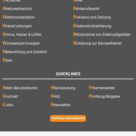
Sicherheit
AGB
Netzwerktechnik
Widerrufsrecht
Elektroinstallation
Versand und Zahlung
Kabel/Leitungen
Datenschutzerklärung
Klima, Heizen & Lüften
Rücknahme von Elektroaltgeräten
Erneuerbare Energien
Erklärung zur Barrierefreiheit
Beleuchtung und Zubehör
Sale
QUICKLINKS
Mein Benutzerkonto
Rücksendung
Themenwelten
Kontakt
FAQ
Voltking-Ratgeber
Jobs
Newsletter
VERTRAG WIDERRUFEN