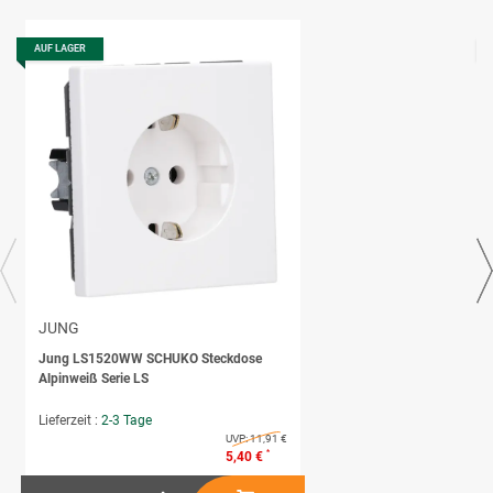
AUF LAGER
JUNG
Jung LS1520WW SCHUKO Steckdose
Alpinweiß Serie LS
Lieferzeit :
2-3 Tage
UVP:
11,91 €
*
5,40 €