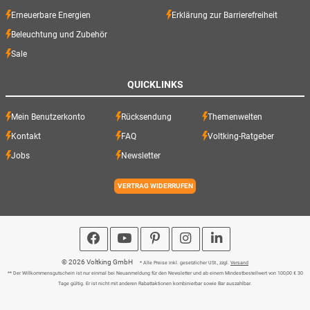
Erneuerbare Energien
Erklärung zur Barrierefreiheit
Beleuchtung und Zubehör
Sale
QUICKLINKS
Mein Benutzerkonto
Rücksendung
Themenwelten
Kontakt
FAQ
Voltking-Ratgeber
Jobs
Newsletter
VERTRAG WIDERRUFEN
© 2026 Voltking GmbH
* Alle Preise inkl. gesetzlicher USt., zzgl.
Versand
** Der Willkommensgutschein ist nur einmal bei Neuanmeldung für den Newsletter und ab einem Mindestbestellwert von 100,00 € 30
Tage gültig. Er ist nicht mit anderen Rabattaktionen kombinierbar sowie Bar auszahlbar.