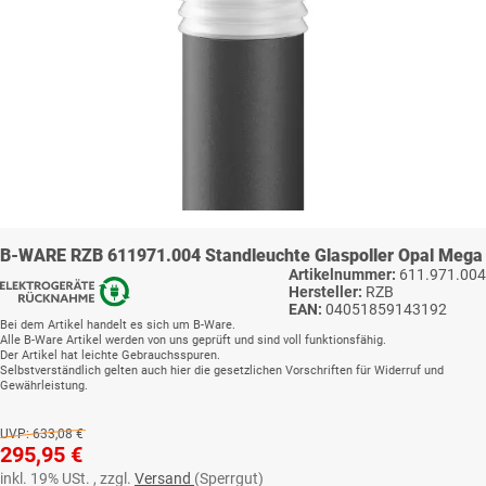
B-WARE RZB 611971.004 Standleuchte Glaspoller Opal Mega
Artikelnummer:
611.971.004
Hersteller:
RZB
EAN:
04051859143192
Bei dem Artikel handelt es sich um
B-Ware
.
Alle B-Ware Artikel werden von uns geprüft und sind voll funktionsfähig.
Der Artikel hat leichte Gebrauchsspuren.
Selbstverständlich gelten auch hier die gesetzlichen Vorschriften für Widerruf und
Gewährleistung.
UVP:
633,08 €
295,95 €
inkl. 19% USt. , zzgl.
Versand
(Sperrgut)