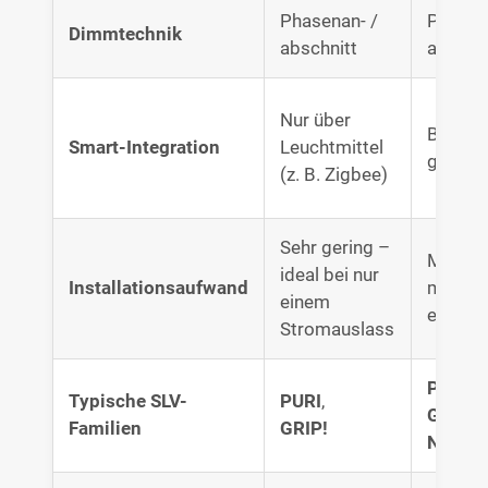
Phasenan- /
Phasen
Dimmtechnik
abschnitt
abschni
Nur über
Begrenz
Smart-Integration
Leuchtmittel
gruppe
(z. B. Zigbee)
Sehr gering –
Mittel 
ideal bei nur
Installationsaufwand
mehrer
einem
erforde
Stromauslass
PURI
,
Typische SLV-
PURI
,
GRIP!
,
Familien
GRIP!
NUMI