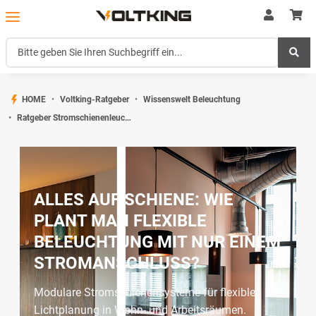
HOME
Voltking-Ratgeber
Wissenswelt Beleuchtung
Ratgeber Stromschienenleuchten
ALLES AUF SCHIENE: WIE
PLANT MAN FLEXIBLE
BELEUCHTUNG MIT NUR EINEM
STROMANSCHLUSS?
Modulare Stromschienensysteme für flexible
Lichtplanung in Wohn- und Arbeitsräumen.