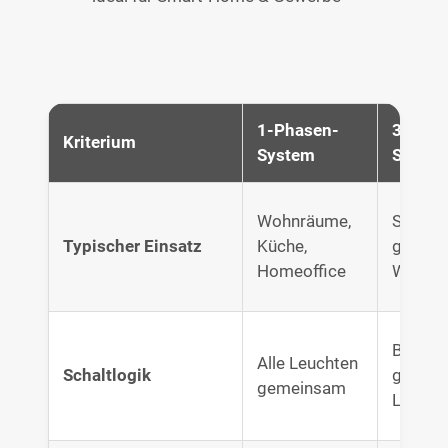
1-Phasen-
3-Phas
Kriterium
System
Syste
Wohnräume,
Shops, 
Typischer Einsatz
Küche,
größer
Homeoffice
Wohnbe
Bis zu 
Alle Leuchten
Schaltlogik
getren
gemeinsam
Lichtg