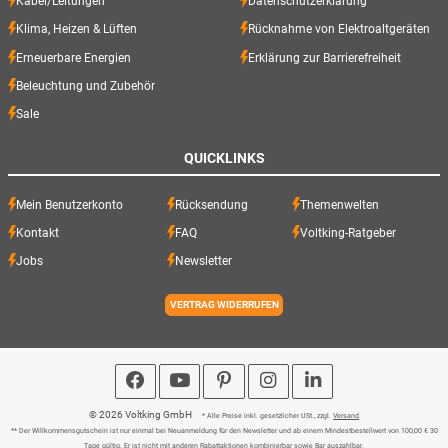
Kabel/Leitungen
Datenschutzerklärung
Klima, Heizen & Lüften
Rücknahme von Elektroaltgeräten
Erneuerbare Energien
Erklärung zur Barrierefreiheit
Beleuchtung und Zubehör
Sale
QUICKLINKS
Mein Benutzerkonto
Rücksendung
Themenwelten
Kontakt
FAQ
Voltking-Ratgeber
Jobs
Newsletter
VERTRAG WIDERRUFEN
© 2026 Voltking GmbH
* Alle Preise inkl. gesetzlicher USt., zzgl.
Versand
** Der Willkommensgutschein ist nur einmal bei Neuanmeldung für den Newsletter und ab einem Mindestbestellwert von 100,00 € 30
Tage gültig. Er ist nicht mit anderen Rabattaktionen kombinierbar sowie Bar auszahlbar.