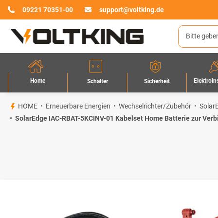
09221 70351-00
support@voltking.de
Home
Elektroin
Sicherheit
Schalter
HOME
Erneuerbare Energien
Wechselrichter/Zubehör
Solar
SolarEdge IAC-RBAT-5KCINV-01 Kabelset Home Batterie zur Verb