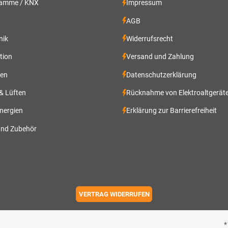
ramme / KNX
Impressum
AGB
nik
Widerrufsrecht
ation
Versand und Zahlung
gen
Datenschutzerklärung
 & Lüften
Rücknahme von Elektroaltgerät
nergien
Erklärung zur Barrierefreiheit
und Zubehör
VERTRAG WIDERRUFEN
*