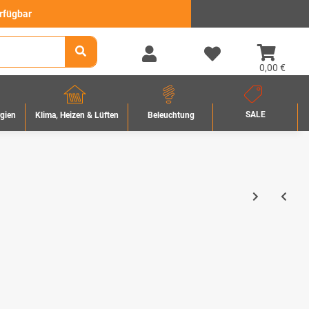
erfügbar
0,00 €
SALE
rgien
Beleuchtung
Klima, Heizen & Lüften