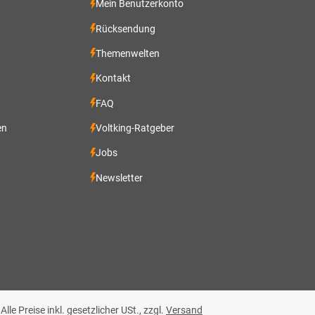
Mein Benutzerkonto
Rücksendung
Themenwelten
Kontakt
FAQ
en
Voltking-Ratgeber
Jobs
Newsletter
 Alle Preise inkl. gesetzlicher USt., zzgl.
Versand